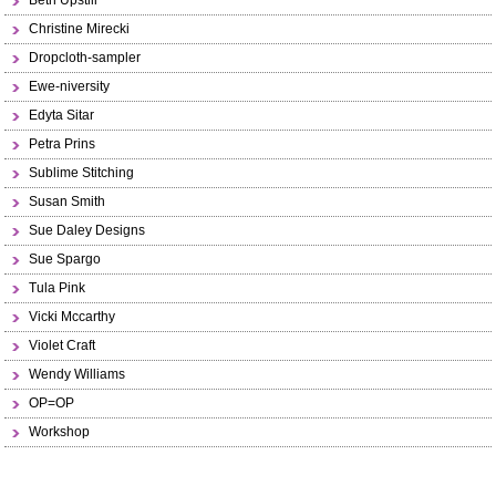
Beth Upstill
Christine Mirecki
Dropcloth-sampler
Ewe-niversity
Edyta Sitar
Petra Prins
Sublime Stitching
Susan Smith
Sue Daley Designs
Sue Spargo
Tula Pink
Vicki Mccarthy
Violet Craft
Wendy Williams
OP=OP
Workshop