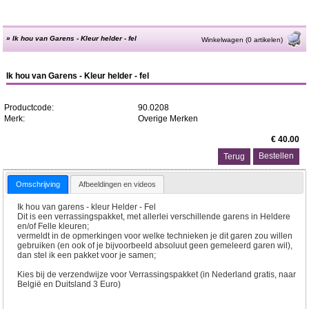
»
Ik hou van Garens - Kleur helder - fel
Winkelwagen (0 artikelen)
Ik hou van Garens - Kleur helder - fel
Productcode:
90.0208
Merk:
Overige Merken
€ 40.00
Terug
Omschrijving
Afbeeldingen en videos
Ik hou van garens - kleur Helder - Fel
Dit is een verrassingspakket, met allerlei verschillende garens in Heldere
en/of Felle kleuren;
vermeldt in de opmerkingen voor welke technieken je dit garen zou willen
gebruiken (en ook of je bijvoorbeeld absoluut geen gemeleerd garen wil),
dan stel ik een pakket voor je samen;
Kies bij de verzendwijze voor Verrassingspakket (in Nederland gratis, naar
België en Duitsland 3 Euro)