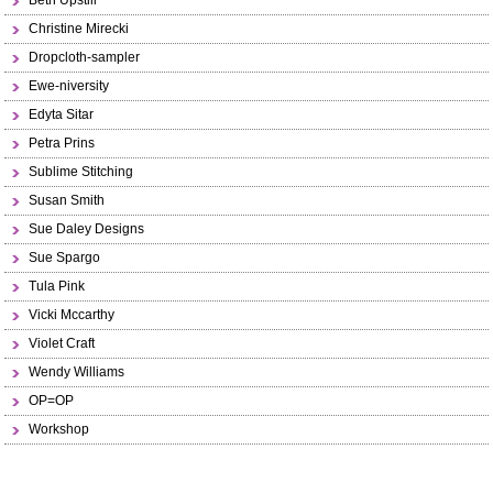
Beth Upstill
Christine Mirecki
Dropcloth-sampler
Ewe-niversity
Edyta Sitar
Petra Prins
Sublime Stitching
Susan Smith
Sue Daley Designs
Sue Spargo
Tula Pink
Vicki Mccarthy
Violet Craft
Wendy Williams
OP=OP
Workshop