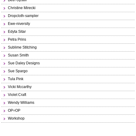
Beth Upstill
Christine Mirecki
Dropcloth-sampler
Ewe-niversity
Edyta Sitar
Petra Prins
Sublime Stitching
Susan Smith
Sue Daley Designs
Sue Spargo
Tula Pink
Vicki Mccarthy
Violet Craft
Wendy Williams
OP=OP
Workshop