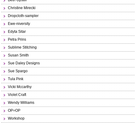
Beth Upstill
Christine Mirecki
Dropcloth-sampler
Ewe-niversity
Edyta Sitar
Petra Prins
Sublime Stitching
Susan Smith
Sue Daley Designs
Sue Spargo
Tula Pink
Vicki Mccarthy
Violet Craft
Wendy Williams
OP=OP
Workshop