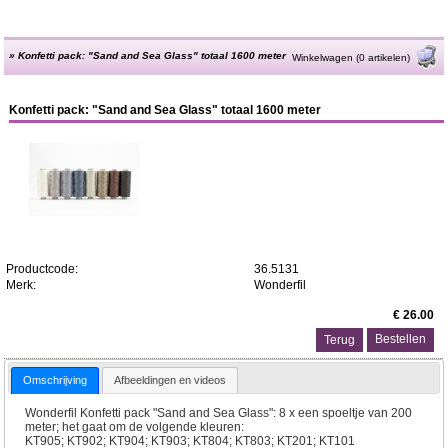
»
Konfetti pack: "Sand and Sea Glass" totaal 1600 meter
Winkelwagen (0 artikelen)
Konfetti pack: "Sand and Sea Glass" totaal 1600 meter
Productcode:
36.5131
Merk:
Wonderfil
€ 26.00
Terug
Omschrijving
Afbeeldingen en videos
Wonderfil Konfetti pack "Sand and Sea Glass": 8 x een spoeltje van 200
meter; het gaat om de volgende kleuren:
KT905; KT902; KT904; KT903; KT804; KT803; KT201; KT101