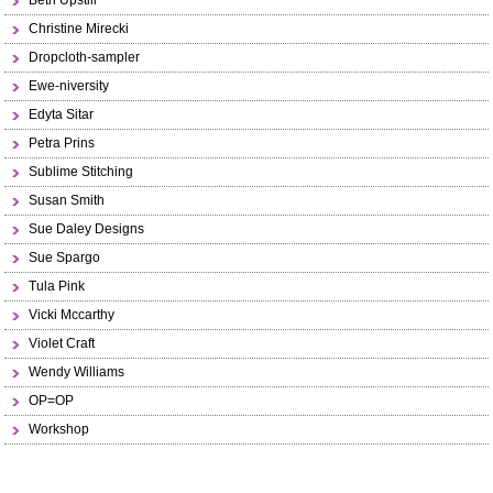
Beth Upstill
Christine Mirecki
Dropcloth-sampler
Ewe-niversity
Edyta Sitar
Petra Prins
Sublime Stitching
Susan Smith
Sue Daley Designs
Sue Spargo
Tula Pink
Vicki Mccarthy
Violet Craft
Wendy Williams
OP=OP
Workshop