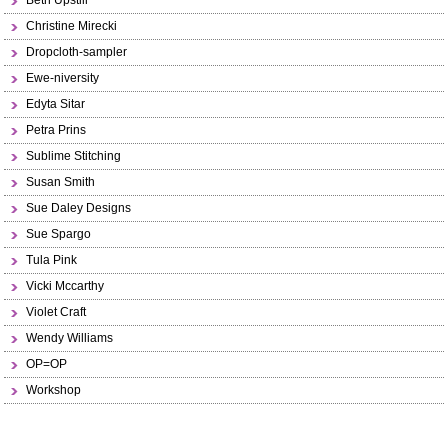
Beth Upstill
Christine Mirecki
Dropcloth-sampler
Ewe-niversity
Edyta Sitar
Petra Prins
Sublime Stitching
Susan Smith
Sue Daley Designs
Sue Spargo
Tula Pink
Vicki Mccarthy
Violet Craft
Wendy Williams
OP=OP
Workshop