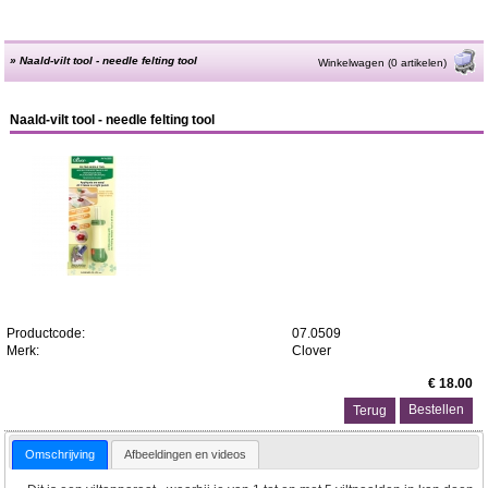
»
Naald-vilt tool - needle felting tool
Winkelwagen (0 artikelen)
Naald-vilt tool - needle felting tool
Productcode:
07.0509
Merk:
Clover
€ 18.00
Terug
Omschrijving
Afbeeldingen en videos