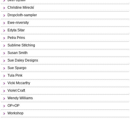
Beth Upstill
Christine Mirecki
Dropcloth-sampler
Ewe-niversity
Edyta Sitar
Petra Prins
Sublime Stitching
Susan Smith
Sue Daley Designs
Sue Spargo
Tula Pink
Vicki Mccarthy
Violet Craft
Wendy Williams
OP=OP
Workshop