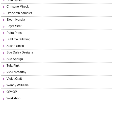
Beth Upstill
Christine Mirecki
Dropcloth-sampler
Ewe-niversity
Edyta Sitar
Petra Prins
Sublime Stitching
Susan Smith
Sue Daley Designs
Sue Spargo
Tula Pink
Vicki Mccarthy
Violet Craft
Wendy Williams
OP=OP
Workshop