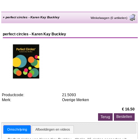
»
perfect circles - Karen Kay Buckley
Winkelwagen (0 artikelen)
perfect circles - Karen Kay Buckley
Productcode:
21.5093
Merk:
Overige Merken
€ 16.50
Terug
Omschrijving
Afbeeldingen en videos