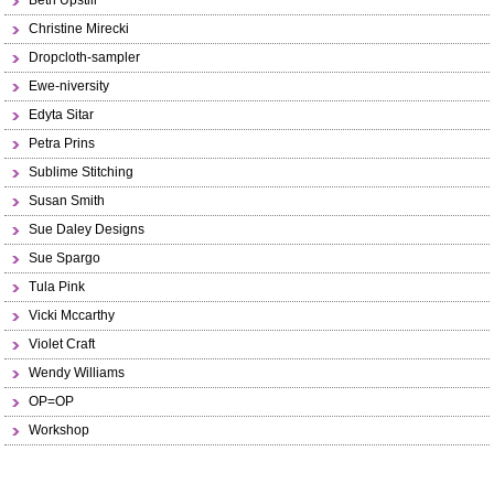
Beth Upstill
Christine Mirecki
Dropcloth-sampler
Ewe-niversity
Edyta Sitar
Petra Prins
Sublime Stitching
Susan Smith
Sue Daley Designs
Sue Spargo
Tula Pink
Vicki Mccarthy
Violet Craft
Wendy Williams
OP=OP
Workshop