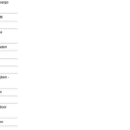
pargo
ti
ue
aden
jken -
en
door
en