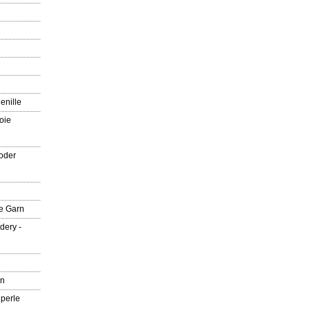
enille
oie
oder
e Garn
dery -
rn
 perle