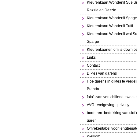
Kleurenkaart Wonderfil Sue S
Razzle en Dazzle
Kleurenkaart Wonderfil Spaget
Kleurenkaart Wonderfil Tutti
Kleurenkaart Wonderfil wol S
Spargo
Kleurenkaarten om te downlo
Links
Contact
Diktes van garens
Hoe garens in diktes te vergeli
Brenda
foto's van verschillende werk
AVG - wetgeving - privacy
borduren: bedekking van stof 
garen
Omrekentabel voor lengtemat
Welkom