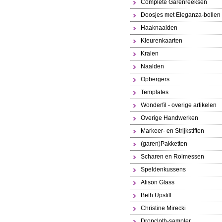
Complete Garenreeksen
Doosjes met Eleganza-bollen
Haaknaalden
Kleurenkaarten
Kralen
Naalden
Opbergers
Templates
Wonderfil - overige artikelen
Overige Handwerken
Markeer- en Strijkstiften
(garen)Pakketten
Scharen en Rolmessen
Speldenkussens
Alison Glass
Beth Upstill
Christine Mirecki
Dropcloth-sampler