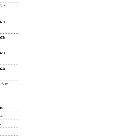
'Sue
nza
nza
nza
nza
e
 'Sue
re
gram
i