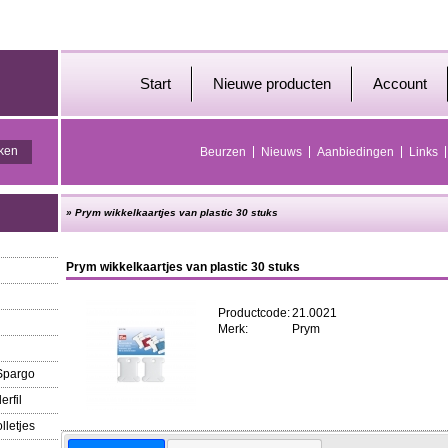
Start
Nieuwe producten
Account
Beurzen
Nieuws
Aanbiedingen
Links
»
Prym wikkelkaartjes van plastic 30 stuks
Prym wikkelkaartjes van plastic 30 stuks
Productcode:
21.0021
Merk:
Prym
 Spargo
erfil
lletjes