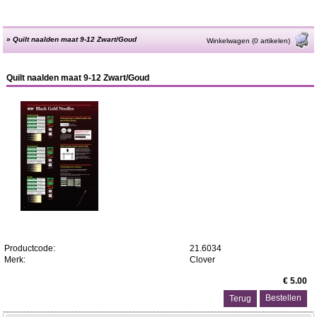
»
Quilt naalden maat 9-12 Zwart/Goud
Winkelwagen (0 artikelen)
Quilt naalden maat 9-12 Zwart/Goud
Productcode:
21.6034
Merk:
Clover
€ 5.00
Terug