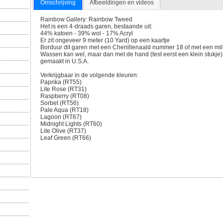
Omschrijving
Afbeeldingen en videos
Rainbow Gallery: Rainbow Tweed
Het is een 4-draads garen, bestaande uit:
44% katoen - 39% wol - 17% Acryl
Er zit ongeveer 9 meter (10 Yard) op een kaartje
Borduur dit garen met een Chenillenaald nummer 18 of met een mill
Wassen kan wel, maar dan met de hand (test eerst een klein stukje)
gemaakt in U.S.A.
Verkrijgbaar in de volgende kleuren:
Paprika (RT55)
Lite Rose (RT31)
Raspberry (RT08)
Sorbet (RT56)
Pale Aqua (RT18)
Lagoon (RT67)
Midnight Lights (RT60)
Lite Olive (RT37)
Leaf Green (RT66)