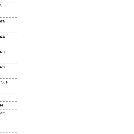
'Sue
nza
nza
nza
nza
e
 'Sue
re
gram
i