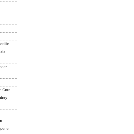
enille
oie
oder
e Garn
dery -
rn
 perle