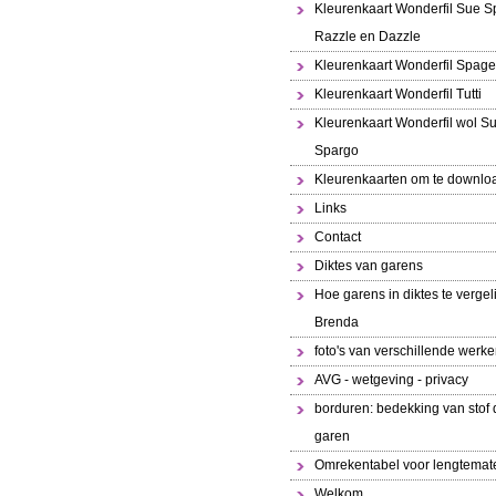
Kleurenkaart Wonderfil Sue S
Razzle en Dazzle
Kleurenkaart Wonderfil Spaget
Kleurenkaart Wonderfil Tutti
Kleurenkaart Wonderfil wol S
Spargo
Kleurenkaarten om te downlo
Links
Contact
Diktes van garens
Hoe garens in diktes te vergeli
Brenda
foto's van verschillende werk
AVG - wetgeving - privacy
borduren: bedekking van stof 
garen
Omrekentabel voor lengtemat
Welkom