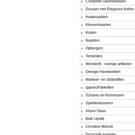
Complete Garenreeksen
Doosjes met Eleganza-bollen
Haaknaalden
Kleurenkaarten
Kralen
Naalden
Opbergers
Templates
Wonderfil - overige artikelen
Overige Handwerken
Markeer- en Strijkstiften
(garen)Pakketten
Scharen en Rolmessen
Speldenkussens
Alison Glass
Beth Upstill
Christine Mirecki
Dropcloth-sampler