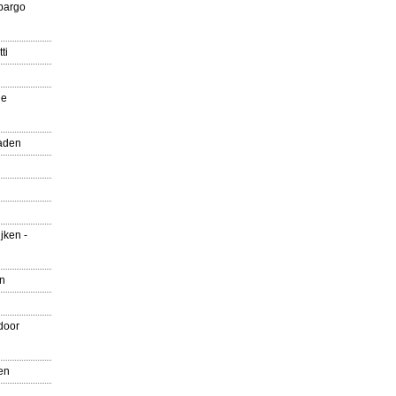
pargo
ti
ue
aden
jken -
en
door
en