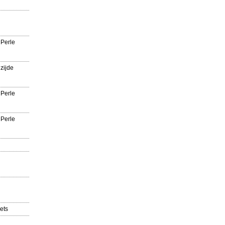
 Perle
zijde
 Perle
 Perle
ets