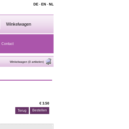
DE
-
EN
-
NL
Winkelwagen
Contact
Winkelwagen (0 artikelen)
€ 3.50
Terug