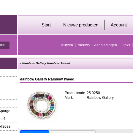
Start
Nieuwe producten
Account
Beurzen
Nieuws
Aanbiedingen
Links
»
Rainbow Gallery Rainbow Tweed
Rainbow Gallery Rainbow Tweed
Productcode:
25.0250
Merk:
Rainbow Gallery
 Spargo
erfil
lletjes