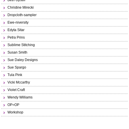
Beth Upstill
Christine Mirecki
Dropcloth-sampler
Ewe-niversity
Edyta Sitar
Petra Prins
Sublime Stitching
Susan Smith
Sue Daley Designs
Sue Spargo
Tula Pink
Vicki Mccarthy
Violet Craft
Wendy Williams
OP=OP
Workshop