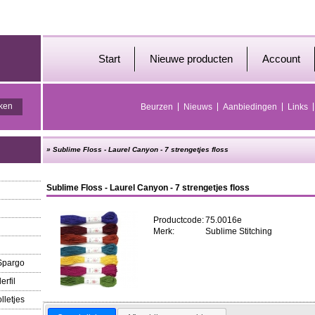
Start
Nieuwe producten
Account
Beurzen
Nieuws
Aanbiedingen
Links
»
Sublime Floss - Laurel Canyon - 7 strengetjes floss
Sublime Floss - Laurel Canyon - 7 strengetjes floss
Productcode:
75.0016e
Merk:
Sublime Stitching
 Spargo
erfil
lletjes