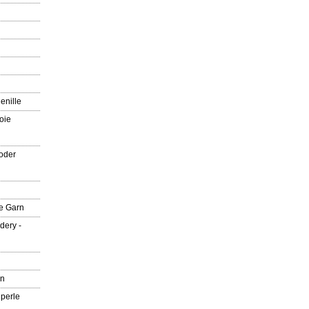
enille
oie
oder
e Garn
dery -
rn
 perle