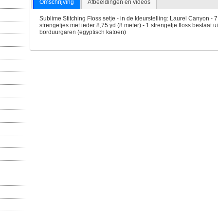
Omschrijving
Afbeeldingen en videos
Sublime Stitching Floss setje - in de kleurstelling: Laurel Canyon - 
strengetjes met ieder 8,75 yd (8 meter) - 1 strengetje floss bestaat 
borduurgaren (egyptisch katoen)