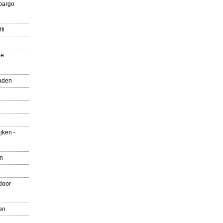
pargo
ti
ue
aden
jken -
en
door
en