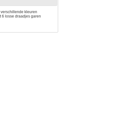
7 verschillende kleuren
uit 6 losse draadjes garen