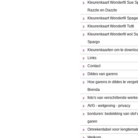
Kleurenkaart Wonderfil Sue S
Razzle en Dazzle
Kleurenkaart Wonderfil Spaget
Kleurenkaart Wonderfil Tutti
Kleurenkaart Wonderfil wol S
Spargo
Kleurenkaarten om te downlo
Links
Contact
Diktes van garens
Hoe garens in diktes te vergeli
Brenda
foto's van verschillende werk
AVG - wetgeving - privacy
borduren: bedekking van stof 
garen
Omrekentabel voor lengtemat
Welkom