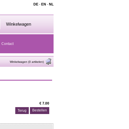
DE
-
EN
-
NL
Winkelwagen
Contact
Winkelwagen (0 artikelen)
€ 7.00
Terug