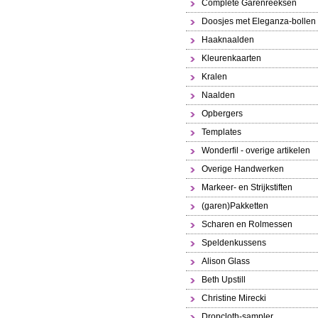
Complete Garenreeksen
Doosjes met Eleganza-bollen
Haaknaalden
Kleurenkaarten
Kralen
Naalden
Opbergers
Templates
Wonderfil - overige artikelen
Overige Handwerken
Markeer- en Strijkstiften
(garen)Pakketten
Scharen en Rolmessen
Speldenkussens
Alison Glass
Beth Upstill
Christine Mirecki
Dropcloth-sampler