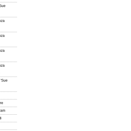
'Sue
nza
nza
nza
nza
e
 'Sue
re
gram
i