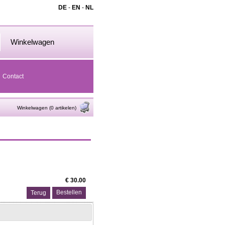
DE
-
EN
-
NL
Winkelwagen
Contact
Winkelwagen (0 artikelen)
€ 30.00
Terug