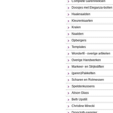
Complete Garenreeksen
Doosjes met Eleganza-bollen
Haaknaalden
Kleurenkaarten
Kralen
Naalden
Opbergers
Templates
Wonderfil - overige artikelen
Overige Handwerken
Markeer- en Strijkstiften
(garen)Pakketten
Scharen en Rolmessen
Speldenkussens
Alison Glass
Beth Upstill
Christine Mirecki
Dropcloth-sampler