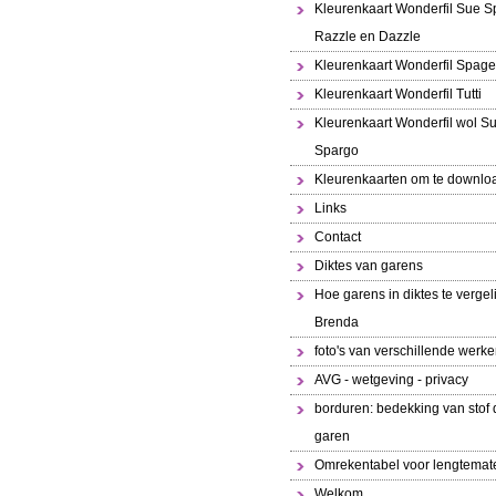
Kleurenkaart Wonderfil Sue S
Razzle en Dazzle
Kleurenkaart Wonderfil Spaget
Kleurenkaart Wonderfil Tutti
Kleurenkaart Wonderfil wol S
Spargo
Kleurenkaarten om te downlo
Links
Contact
Diktes van garens
Hoe garens in diktes te vergeli
Brenda
foto's van verschillende werk
AVG - wetgeving - privacy
borduren: bedekking van stof 
garen
Omrekentabel voor lengtemat
Welkom