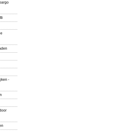
pargo
ti
ue
aden
jken -
en
door
en