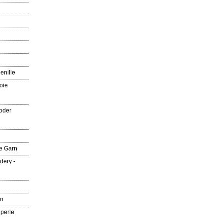
enille
oie
oder
e Garn
dery -
rn
 perle