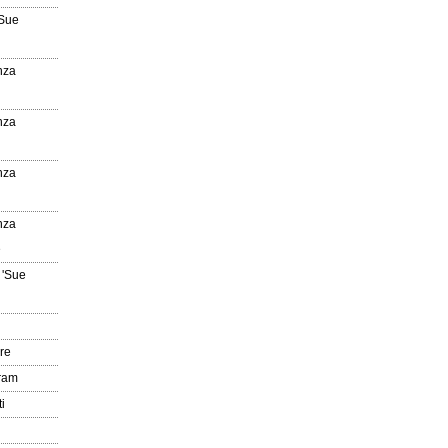
'Sue
nza
nza
nza
nza
e
 'Sue
re
gram
i