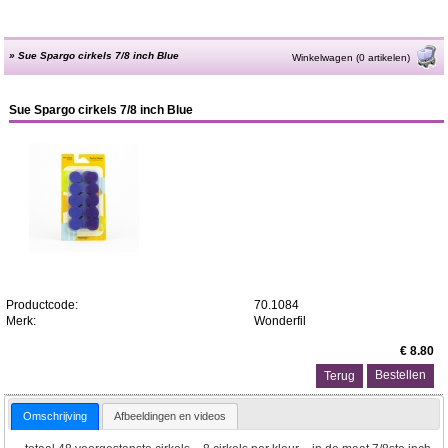
»
Sue Spargo cirkels 7/8 inch Blue
Winkelwagen (0 artikelen)
Sue Spargo cirkels 7/8 inch Blue
Productcode:
70.1084
Merk:
Wonderfil
€ 8.80
Terug
Omschrijving
Afbeeldingen en videos