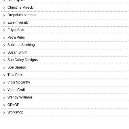
Beth Upstill
Christine Mirecki
Dropcloth-sampler
Ewe-niversity
Edyta Sitar
Petra Prins
Sublime Stitching
Susan Smith
Sue Daley Designs
Sue Spargo
Tula Pink
Vicki Mccarthy
Violet Craft
Wendy Williams
OP=OP
Workshop