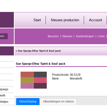
Start
Nieuwe producten
Account
Beurzen
Nieuws
Aanbiedingen
Links
»
Sue Spargo Efina 'Spirit & Soul' pack
Sue Spargo Efina 'Spirit & Soul' pack
Productcode:
36.5129
Merk:
Wonderfil
 Spargo
erfil
Omschrijving
Afbeeldingen en videos
lletjes