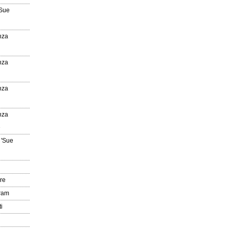
'Sue
nza
nza
nza
nza
e
 'Sue
re
gram
i