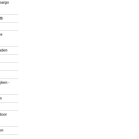
pargo
ti
ue
aden
jken -
en
door
en