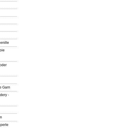
enille
oie
oder
e Garn
dery -
rn
 perle