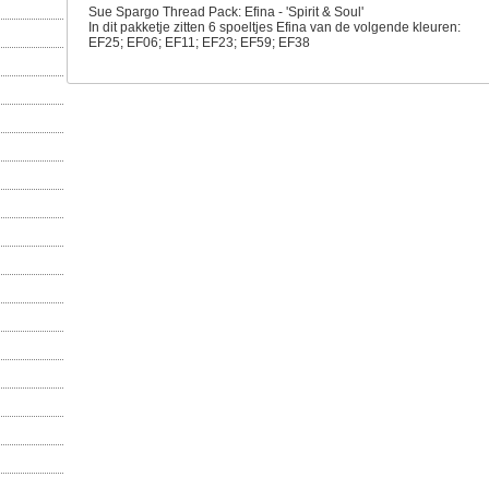
Sue Spargo Thread Pack: Efina - 'Spirit & Soul'
In dit pakketje zitten 6 spoeltjes Efina van de volgende kleuren:
EF25; EF06; EF11; EF23; EF59; EF38