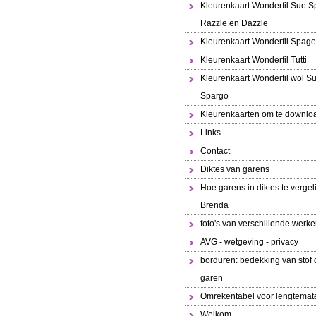
Kleurenkaart Wonderfil Sue S
Razzle en Dazzle
Kleurenkaart Wonderfil Spaget
Kleurenkaart Wonderfil Tutti
Kleurenkaart Wonderfil wol S
Spargo
Kleurenkaarten om te downlo
Links
Contact
Diktes van garens
Hoe garens in diktes te vergeli
Brenda
foto's van verschillende werk
AVG - wetgeving - privacy
borduren: bedekking van stof 
garen
Omrekentabel voor lengtemat
Welkom