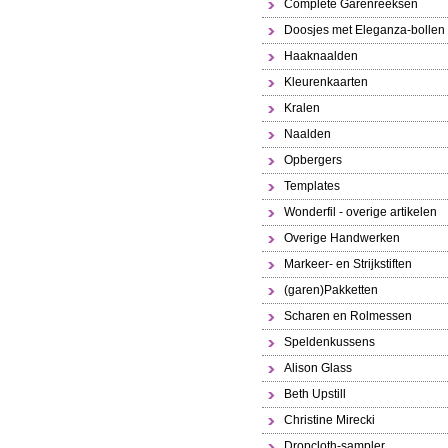
Complete Garenreeksen
Doosjes met Eleganza-bollen
Haaknaalden
Kleurenkaarten
Kralen
Naalden
Opbergers
Templates
Wonderfil - overige artikelen
Overige Handwerken
Markeer- en Strijkstiften
(garen)Pakketten
Scharen en Rolmessen
Speldenkussens
Alison Glass
Beth Upstill
Christine Mirecki
Dropcloth-sampler