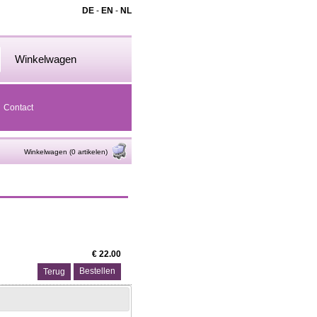
DE
-
EN
-
NL
Winkelwagen
Contact
Winkelwagen (0 artikelen)
€ 22.00
Terug