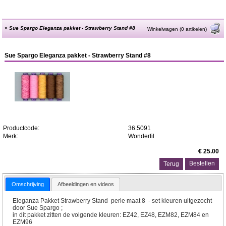
»
Sue Spargo Eleganza pakket - Strawberry Stand #8
Winkelwagen (0 artikelen)
Sue Spargo Eleganza pakket - Strawberry Stand #8
Productcode:
36.5091
Merk:
Wonderfil
€ 25.00
Terug
Omschrijving
Afbeeldingen en videos
Eleganza Pakket Strawberry Stand perle maat 8 - set kleuren uitgezocht
door Sue Spargo ;
in dit pakket zitten de volgende kleuren: EZ42, EZ48, EZM82, EZM84 en
EZM96