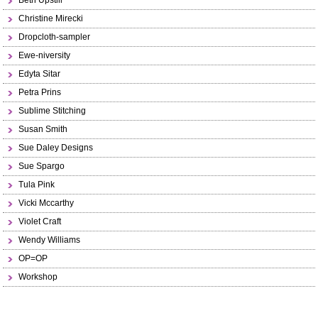
Beth Upstill
Christine Mirecki
Dropcloth-sampler
Ewe-niversity
Edyta Sitar
Petra Prins
Sublime Stitching
Susan Smith
Sue Daley Designs
Sue Spargo
Tula Pink
Vicki Mccarthy
Violet Craft
Wendy Williams
OP=OP
Workshop