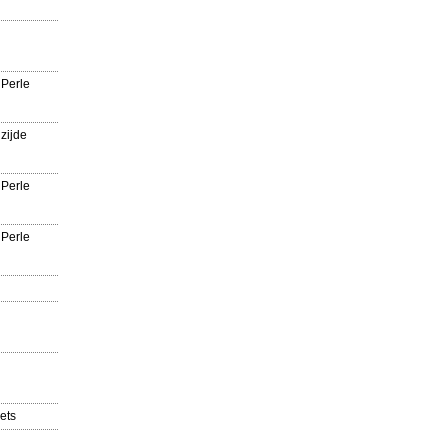
 Perle
zijde
 Perle
 Perle
ets