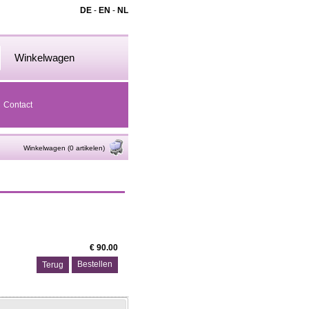
DE
-
EN
-
NL
Winkelwagen
Contact
Winkelwagen (0 artikelen)
€ 90.00
Terug