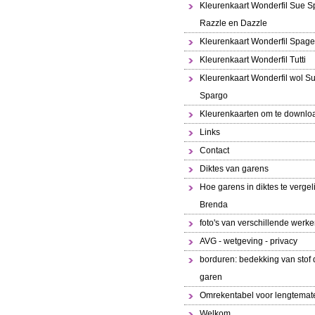
Kleurenkaart Wonderfil Sue S
Razzle en Dazzle
Kleurenkaart Wonderfil Spaget
Kleurenkaart Wonderfil Tutti
Kleurenkaart Wonderfil wol S
Spargo
Kleurenkaarten om te downlo
Links
Contact
Diktes van garens
Hoe garens in diktes te vergeli
Brenda
foto's van verschillende werk
AVG - wetgeving - privacy
borduren: bedekking van stof 
garen
Omrekentabel voor lengtemat
Welkom