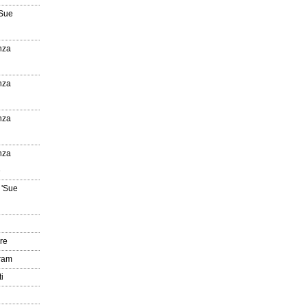
'Sue
nza
nza
nza
nza
e
 'Sue
re
gram
i