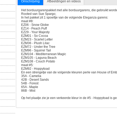
Omschrijving
Afbeeldingen en videos
Het borduurgarenpakket met alle borduurgarens, die gebruikt worden
Rooted van Sue Spargo;
In het pakket zit 1 spoeltje van de volgende Eleganza garens:
maat #8:
EZ06 - Snow Globe
EZ14 - Peach Puff
EZ29 - Your Majesty
EZM01 - So Cocoa
EZM23 - Scarlet Letter
EZM36 - Plush Lilac
EZM72 - Under the Tree
EZM96 - Squirrel Tail
EZM104 - Mediterranean Magic
EZM105 - Laguna Beach
EZM108 - Couch Potato
maat #5:
EZM92 - Hoppytoad
En een strengetje van de volgende kleuren perle van House of Em
35A - Camelia
42B - Desert Sands
54B - Forest
65A - Maple
86B - Mist
Op het plaatje zie je een verkeerde kleur in de #5 - Hoppytoad is ge