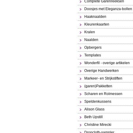
Complete Garenreeksen
Doosjes met Eleganza-bollen
Haaknaalden
Kleurenkaarten
Kralen
Naalden
Opbergers
Templates
Wonderfil - overige artikelen
Overige Handwerken
Markeer- en Strijkstiften
(garen)Pakketten
Scharen en Rolmessen
Speldenkussens
Alison Glass
Beth Upstill
Christine Mirecki
Dropcloth-sampler