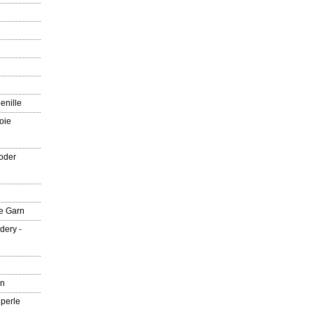
enille
oie
oder
e Garn
dery -
rn
 perle