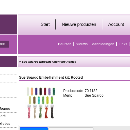
Start
Nieuwe producten
Account
Beurzen
Nieuws
Aanbiedingen
Links
»
Sue Spargo Embellishment kit: Rooted
Sue Spargo Embellishment kit: Rooted
Productcode:
70.1182
Merk:
Sue Spargo
 Spargo
erfil
lletjes