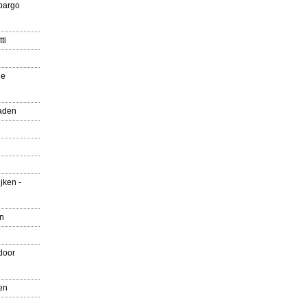
pargo
ti
ue
aden
jken -
en
door
en