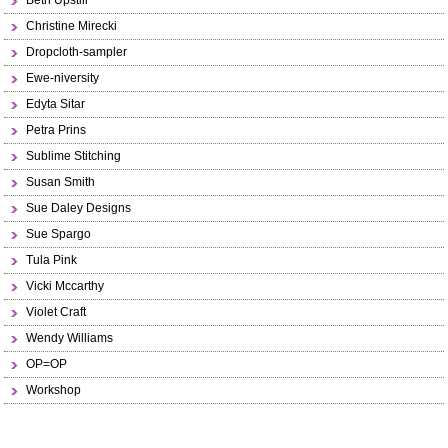
Beth Upstill
Christine Mirecki
Dropcloth-sampler
Ewe-niversity
Edyta Sitar
Petra Prins
Sublime Stitching
Susan Smith
Sue Daley Designs
Sue Spargo
Tula Pink
Vicki Mccarthy
Violet Craft
Wendy Williams
OP=OP
Workshop