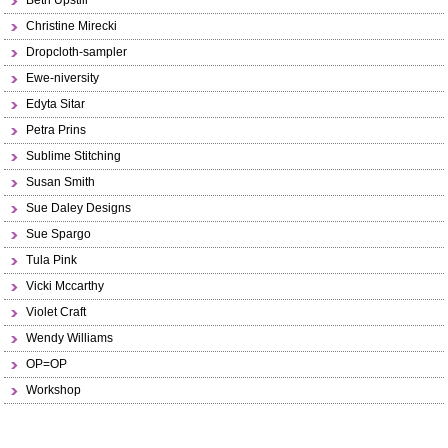
Beth Upstill
Christine Mirecki
Dropcloth-sampler
Ewe-niversity
Edyta Sitar
Petra Prins
Sublime Stitching
Susan Smith
Sue Daley Designs
Sue Spargo
Tula Pink
Vicki Mccarthy
Violet Craft
Wendy Williams
OP=OP
Workshop