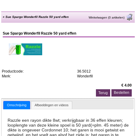
»
Sue Spargo Wonderfil Razzle 50 yard effen
Winkelwagen (0 artikelen)
Sue Spargo Wonderfil Razzle 50 yard effen
Productcode:
36.5012
Merk:
Wonderfil
€ 4.00
Terug
Omschrijving
Afbeeldingen en videos
Razzle een rayon dikte 8wt; verkrijgbaar in 36 effen kleuren;
looplengte van deze kleine spoel is 50 yard(=plm. 45 meter) de
dikte is ongeveer Cordonnet 10; het garen is mooi getwist en
getwijnd, en het voelt aan alsof het zijde is; het garen is te