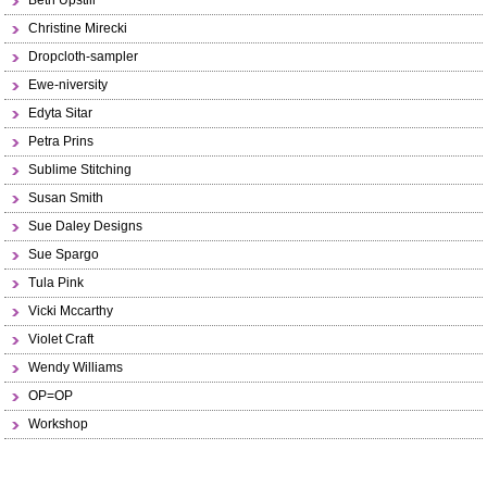
Beth Upstill
Christine Mirecki
Dropcloth-sampler
Ewe-niversity
Edyta Sitar
Petra Prins
Sublime Stitching
Susan Smith
Sue Daley Designs
Sue Spargo
Tula Pink
Vicki Mccarthy
Violet Craft
Wendy Williams
OP=OP
Workshop