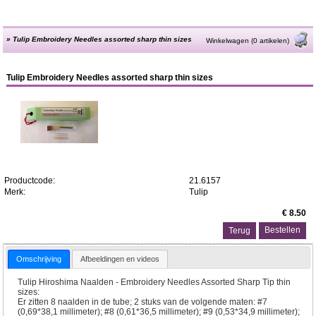
»
Tulip Embroidery Needles assorted sharp thin sizes
Winkelwagen (0 artikelen)
Tulip Embroidery Needles assorted sharp thin sizes
Productcode:
21.6157
Merk:
Tulip
€ 8.50
Terug
Omschrijving
Afbeeldingen en videos
Tulip Hiroshima Naalden - Embroidery Needles Assorted Sharp Tip thin
sizes:
Er zitten 8 naalden in de tube; 2 stuks van de volgende maten: #7
(0,69*38,1 millimeter); #8 (0,61*36,5 millimeter); #9 (0,53*34,9 millimeter);