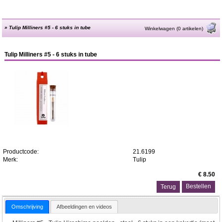
»
Tulip Milliners #5 - 6 stuks in tube
Winkelwagen (0 artikelen)
Tulip Milliners #5 - 6 stuks in tube
Productcode:
21.6199
Merk:
Tulip
€ 8.50
Terug
Omschrijving
Afbeeldingen en videos