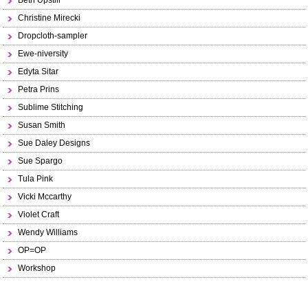
Beth Upstill
Christine Mirecki
Dropcloth-sampler
Ewe-niversity
Edyta Sitar
Petra Prins
Sublime Stitching
Susan Smith
Sue Daley Designs
Sue Spargo
Tula Pink
Vicki Mccarthy
Violet Craft
Wendy Williams
OP=OP
Workshop