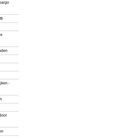
pargo
ti
ue
aden
jken -
en
door
en