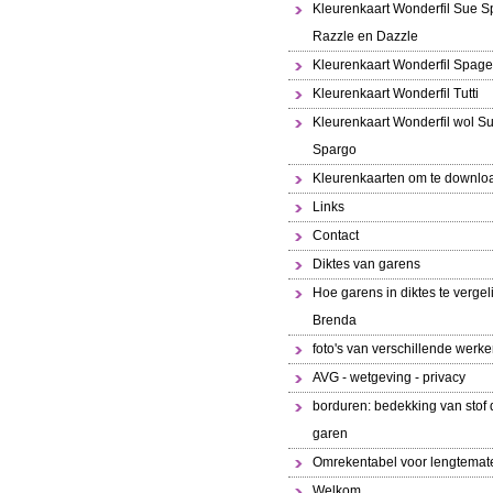
Kleurenkaart Wonderfil Sue S
Razzle en Dazzle
Kleurenkaart Wonderfil Spaget
Kleurenkaart Wonderfil Tutti
Kleurenkaart Wonderfil wol S
Spargo
Kleurenkaarten om te downlo
Links
Contact
Diktes van garens
Hoe garens in diktes te vergeli
Brenda
foto's van verschillende werk
AVG - wetgeving - privacy
borduren: bedekking van stof 
garen
Omrekentabel voor lengtemat
Welkom