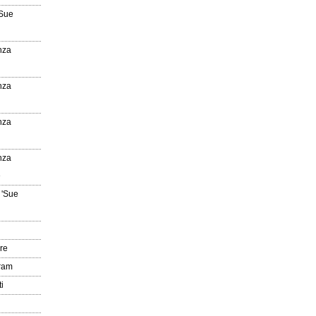
'Sue
nza
nza
nza
nza
e
 'Sue
re
gram
i