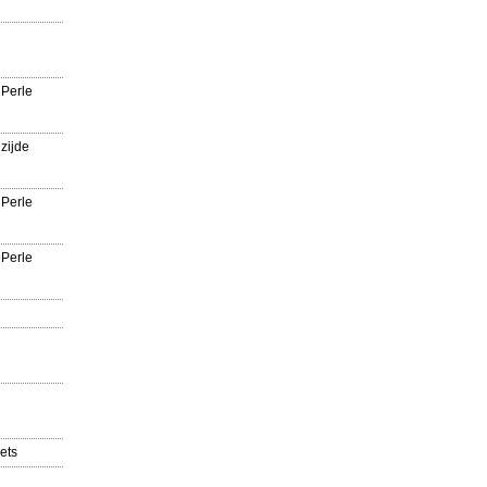
 Perle
zijde
 Perle
 Perle
ets