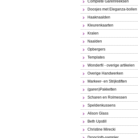
Complete Garenreeksen
Doosjes met Eleganza-bollen
Haaknaalden
Kleurenkaarten
Kralen
Naalden
Opbergers
Templates
Wonderfil - overige artikelen
Overige Handwerken
Markeer- en Strijkstiften
(garen)Pakketten
Scharen en Rolmessen
Speldenkussens
Alison Glass
Beth Upstill
Christine Mirecki
Dropcloth-sampler