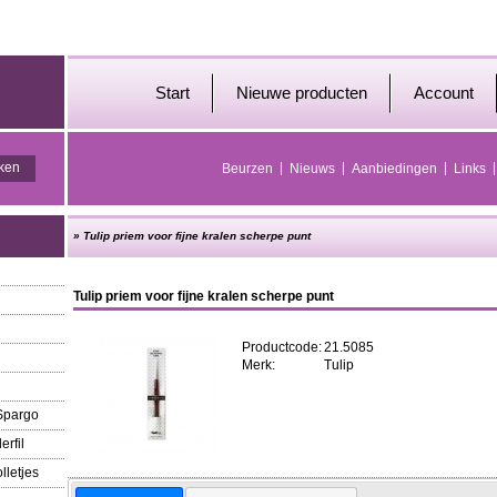
Start
Nieuwe producten
Account
Beurzen
Nieuws
Aanbiedingen
Links
»
Tulip priem voor fijne kralen scherpe punt
Tulip priem voor fijne kralen scherpe punt
Productcode:
21.5085
Merk:
Tulip
 Spargo
erfil
lletjes