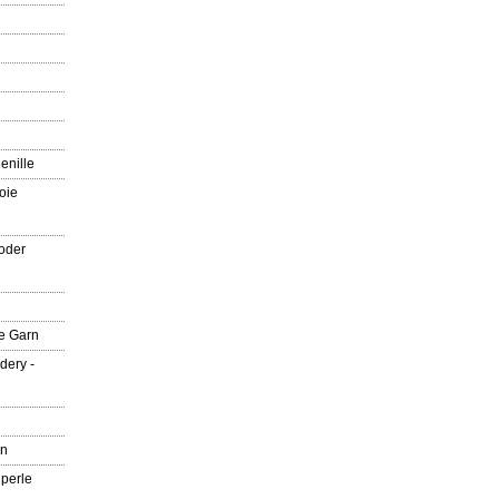
enille
oie
oder
e Garn
dery -
rn
 perle