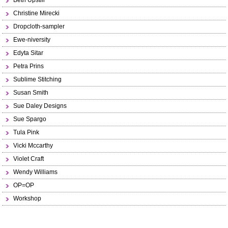
Beth Upstill
Christine Mirecki
Dropcloth-sampler
Ewe-niversity
Edyta Sitar
Petra Prins
Sublime Stitching
Susan Smith
Sue Daley Designs
Sue Spargo
Tula Pink
Vicki Mccarthy
Violet Craft
Wendy Williams
OP=OP
Workshop