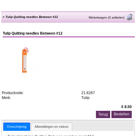
»
Tulip Quilting needles Between #12
Winkelwagen (0 artikelen)
Tulip Quilting needles Between #12
Productcode:
21.6267
Merk:
Tulip
€ 8.50
Terug
Omschrijving
Afbeeldingen en videos