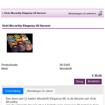
»
Vicki Mccarthy Eleganza #8 Harvest
Winkelwagen (0 artikelen)
Vicki Mccarthy Eleganza #8 Harvest
Productcode:
36.5345
Merk:
Wonderfil
€ 35.00
Terug
Omschrijving
Afbeeldingen en videos
Een doos met 12 ballen Wonderfil Eleganza #8, in de kleuren van Vicki
Mccarthy;