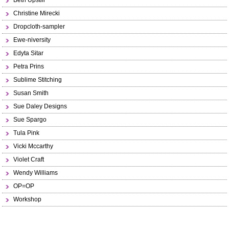
Beth Upstill
Christine Mirecki
Dropcloth-sampler
Ewe-niversity
Edyta Sitar
Petra Prins
Sublime Stitching
Susan Smith
Sue Daley Designs
Sue Spargo
Tula Pink
Vicki Mccarthy
Violet Craft
Wendy Williams
OP=OP
Workshop