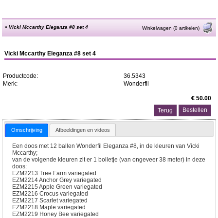
»
Vicki Mccarthy Eleganza #8 set 4
Winkelwagen (0 artikelen)
Vicki Mccarthy Eleganza #8 set 4
Productcode:
36.5343
Merk:
Wonderfil
€ 50.00
Terug
Omschrijving
Afbeeldingen en videos
Een doos met 12 ballen Wonderfil Eleganza #8, in de kleuren van Vicki
Mccarthy;
van de volgende kleuren zit er 1 bolletje (van ongeveer 38 meter) in deze
doos:
EZM2213 Tree Farm variegated
EZM2214 Anchor Grey variegated
EZM2215 Apple Green variegated
EZM2216 Crocus variegated
EZM2217 Scarlet variegated
EZM2218 Maple variegated
EZM2219 Honey Bee variegated