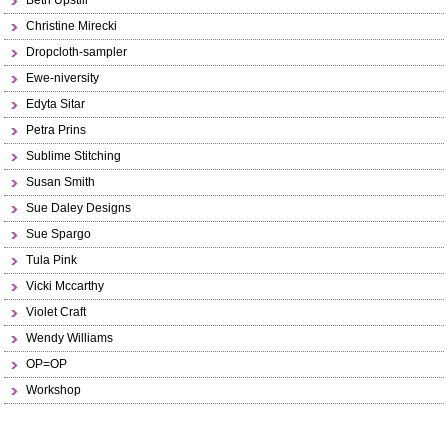
Beth Upstill
Christine Mirecki
Dropcloth-sampler
Ewe-niversity
Edyta Sitar
Petra Prins
Sublime Stitching
Susan Smith
Sue Daley Designs
Sue Spargo
Tula Pink
Vicki Mccarthy
Violet Craft
Wendy Williams
OP=OP
Workshop