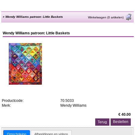
»
Wendy Williams patroon: Little Baskets
Winkelwagen (0 artikelen)
Wendy Williams patroon: Little Baskets
Productcode:
70.5033
Merk:
Wendy Williams
€ 40.00
Terug
Omschrijving
Afbeeldingen en videos