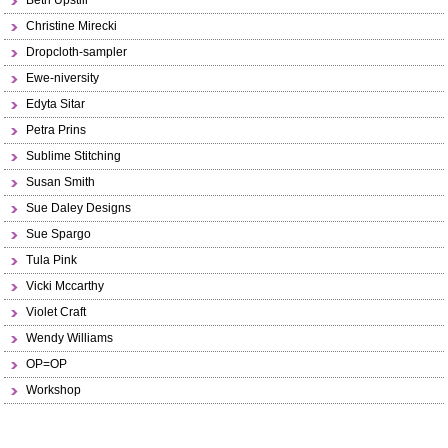
Beth Upstill
Christine Mirecki
Dropcloth-sampler
Ewe-niversity
Edyta Sitar
Petra Prins
Sublime Stitching
Susan Smith
Sue Daley Designs
Sue Spargo
Tula Pink
Vicki Mccarthy
Violet Craft
Wendy Williams
OP=OP
Workshop