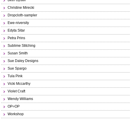
Beth Upstill
Christine Mirecki
Dropcloth-sampler
Ewe-niversity
Edyta Sitar
Petra Prins
Sublime Stitching
Susan Smith
Sue Daley Designs
Sue Spargo
Tula Pink
Vicki Mccarthy
Violet Craft
Wendy Williams
OP=OP
Workshop