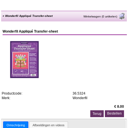
»
Wonderfil Appliqué Transfer-sheet
Winkelwagen (0 artikelen)
Wonderfil Appliqué Transfer-sheet
Productcode:
36.5324
Merk:
Wonderfil
€ 8.00
Terug
Omschrijving
Afbeeldingen en videos