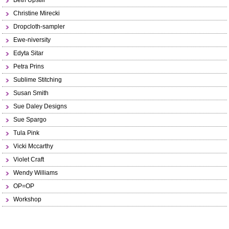
Beth Upstill
Christine Mirecki
Dropcloth-sampler
Ewe-niversity
Edyta Sitar
Petra Prins
Sublime Stitching
Susan Smith
Sue Daley Designs
Sue Spargo
Tula Pink
Vicki Mccarthy
Violet Craft
Wendy Williams
OP=OP
Workshop