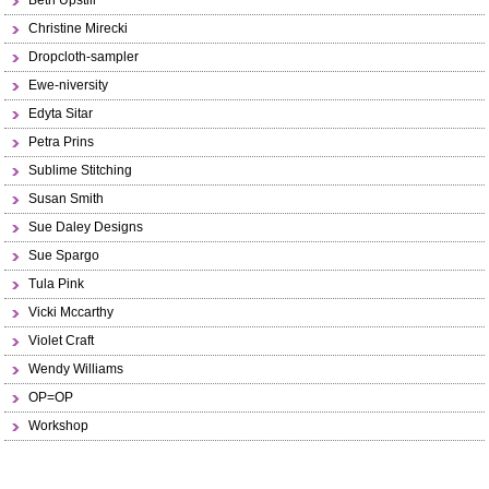
Beth Upstill
Christine Mirecki
Dropcloth-sampler
Ewe-niversity
Edyta Sitar
Petra Prins
Sublime Stitching
Susan Smith
Sue Daley Designs
Sue Spargo
Tula Pink
Vicki Mccarthy
Violet Craft
Wendy Williams
OP=OP
Workshop