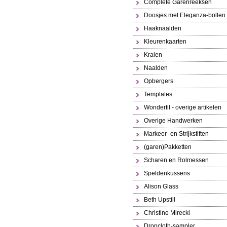
Complete Garenreeksen
Doosjes met Eleganza-bollen
Haaknaalden
Kleurenkaarten
Kralen
Naalden
Opbergers
Templates
Wonderfil - overige artikelen
Overige Handwerken
Markeer- en Strijkstiften
(garen)Pakketten
Scharen en Rolmessen
Speldenkussens
Alison Glass
Beth Upstill
Christine Mirecki
Dropcloth-sampler