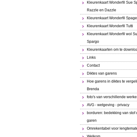
Kleurenkaart Wonderfil Sue S
Razzle en Dazzle
Kleurenkaart Wonderfil Spaget
Kleurenkaart Wonderfil Tutti
Kleurenkaart Wonderfil wol S
Spargo
Kleurenkaarten om te downlo
Links
Contact
Diktes van garens
Hoe garens in diktes te vergeli
Brenda
foto's van verschillende werk
AVG - wetgeving - privacy
borduren: bedekking van stof 
garen
Omrekentabel voor lengtemat
Welkom