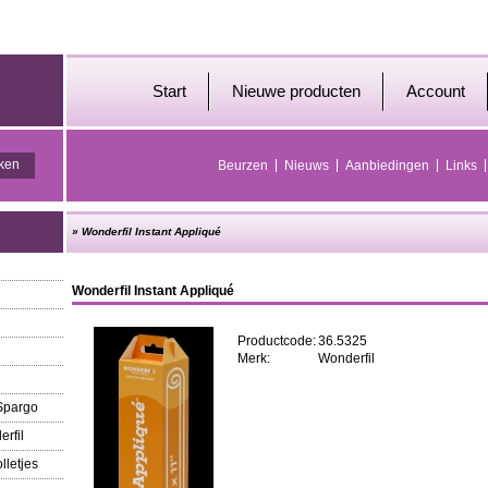
Start
Nieuwe producten
Account
Beurzen
Nieuws
Aanbiedingen
Links
»
Wonderfil Instant Appliqué
Wonderfil Instant Appliqué
Productcode:
36.5325
Merk:
Wonderfil
 Spargo
erfil
lletjes