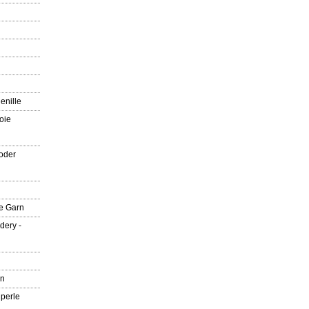
enille
oie
oder
e Garn
dery -
rn
 perle