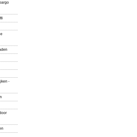
pargo
ti
ue
aden
jken -
en
door
en