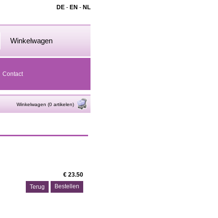
DE
-
EN
-
NL
Winkelwagen
Contact
Winkelwagen (0 artikelen)
€ 23.50
Terug