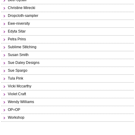
Beth Upstill
Christine Mirecki
Dropcloth-sampler
Ewe-niversity
Edyta Sitar
Petra Prins
Sublime Stitching
Susan Smith
Sue Daley Designs
Sue Spargo
Tula Pink
Vicki Mccarthy
Violet Craft
Wendy Williams
OP=OP
Workshop