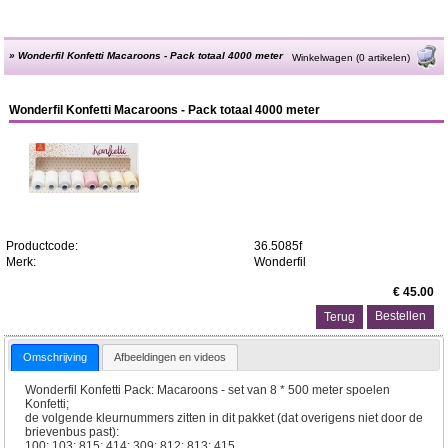
»
Wonderfil Konfetti Macaroons - Pack totaal 4000 meter
Winkelwagen (0 artikelen)
Wonderfil Konfetti Macaroons - Pack totaal 4000 meter
Productcode:
36.5085f
Merk:
Wonderfil
€ 45.00
Terug
Omschrijving
Afbeeldingen en videos
Wonderfil Konfetti Pack: Macaroons - set van 8 * 500 meter spoelen
Konfetti;
de volgende kleurnummers zitten in dit pakket (dat overigens niet door de
brievenbus past):
100; 103; 815; 414; 309; 812; 813; 415