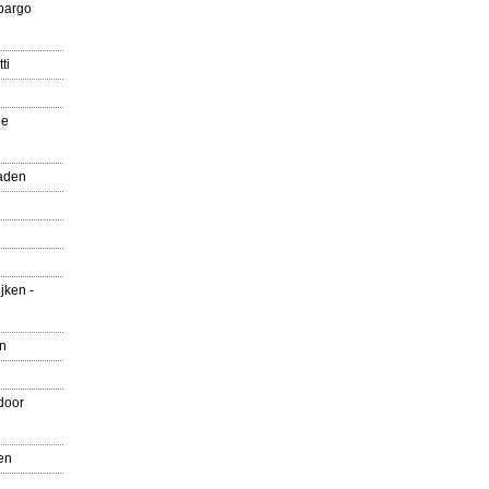
pargo
ti
ue
aden
jken -
en
door
en