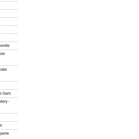
enille
oie
oder
e Garn
dery -
rn
 perle