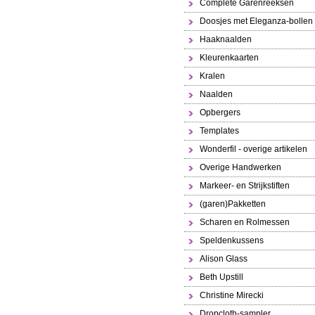
Complete Garenreeksen
Doosjes met Eleganza-bollen
Haaknaalden
Kleurenkaarten
Kralen
Naalden
Opbergers
Templates
Wonderfil - overige artikelen
Overige Handwerken
Markeer- en Strijkstiften
(garen)Pakketten
Scharen en Rolmessen
Speldenkussens
Alison Glass
Beth Upstill
Christine Mirecki
Dropcloth-sampler