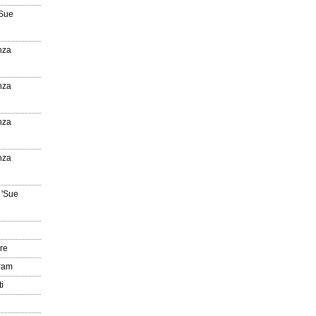
'Sue
nza
nza
nza
nza
e
 'Sue
re
gram
i