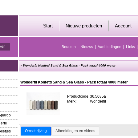
Start
Nieuwe producten
Account
Beurzen
Nieuws
Aanbiedingen
Links
»
Wonderfil Konfetti Sand & Sea Glass - Pack totaal 4000 meter
Wonderfil Konfetti Sand & Sea Glass - Pack totaal 4000 meter
Productcode:
36.5085a
Merk:
Wonderfil
 Spargo
erfil
Omschrijving
Afbeeldingen en videos
lletjes