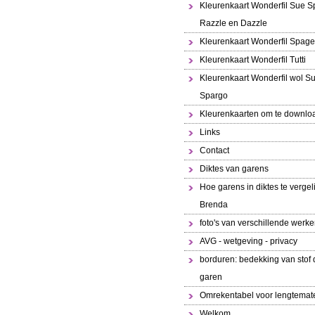
Kleurenkaart Wonderfil Sue S
Razzle en Dazzle
Kleurenkaart Wonderfil Spaget
Kleurenkaart Wonderfil Tutti
Kleurenkaart Wonderfil wol S
Spargo
Kleurenkaarten om te downlo
Links
Contact
Diktes van garens
Hoe garens in diktes te vergeli
Brenda
foto's van verschillende werk
AVG - wetgeving - privacy
borduren: bedekking van stof 
garen
Omrekentabel voor lengtemat
Welkom