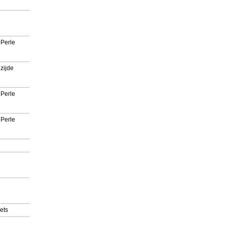
 Perle
zijde
 Perle
 Perle
ets