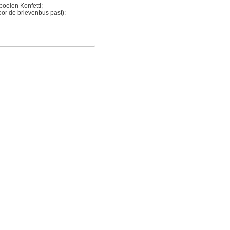
poelen Konfetti;
oor de brievenbus past):