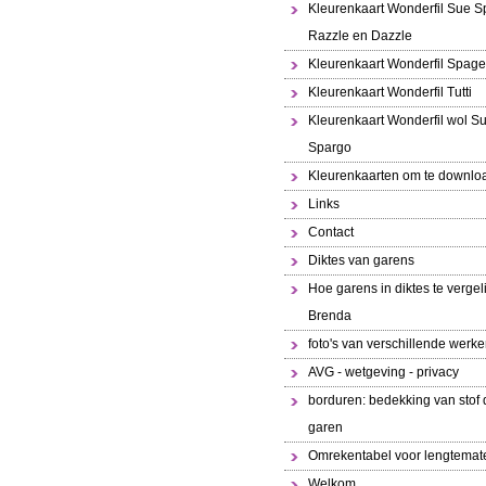
Kleurenkaart Wonderfil Sue S
Razzle en Dazzle
Kleurenkaart Wonderfil Spaget
Kleurenkaart Wonderfil Tutti
Kleurenkaart Wonderfil wol S
Spargo
Kleurenkaarten om te downlo
Links
Contact
Diktes van garens
Hoe garens in diktes te vergeli
Brenda
foto's van verschillende werk
AVG - wetgeving - privacy
borduren: bedekking van stof 
garen
Omrekentabel voor lengtemat
Welkom