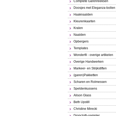
Complete Garenreeksen
Doosjes met Eleganza-bollen
Haaknaalden
Kleurenkaarten
Kralen
Naalden
Opbergers
Templates
Wonderfil - overige artikelen
Overige Handwerken
Markeer- en Strijkstiften
(garen)Pakketten
Scharen en Rolmessen
Speldenkussens
Alison Glass
Beth Upstill
Christine Mirecki
Dropcloth-sampler