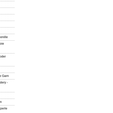
enille
oie
oder
e Garn
dery -
rn
 perle