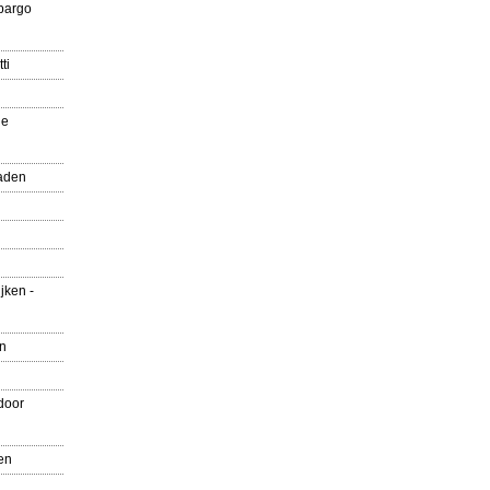
pargo
ti
ue
aden
jken -
en
door
en