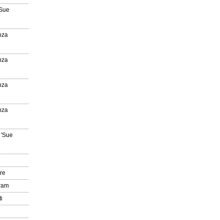
'Sue
nza
nza
nza
nza
e
 'Sue
re
gram
i