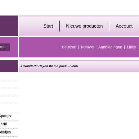
Start
Nieuwe producten
Account
Beurzen
Nieuws
Aanbiedingen
Links
»
Wonderfil Rayon theme pack - Floral
 Spargo
erfil
lletjes