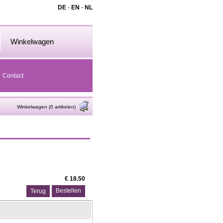
DE
-
EN
-
NL
Winkelwagen
Contact
Winkelwagen (0 artikelen)
€ 18.50
Terug