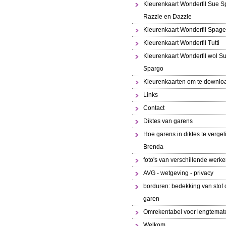
Kleurenkaart Wonderfil Sue S
Razzle en Dazzle
Kleurenkaart Wonderfil Spaget
Kleurenkaart Wonderfil Tutti
Kleurenkaart Wonderfil wol S
Spargo
Kleurenkaarten om te downlo
Links
Contact
Diktes van garens
Hoe garens in diktes te vergeli
Brenda
foto's van verschillende werk
AVG - wetgeving - privacy
borduren: bedekking van stof 
garen
Omrekentabel voor lengtemat
Welkom