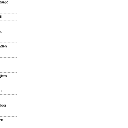
pargo
ti
ue
aden
jken -
en
door
en