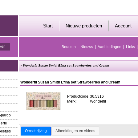
Start
Nieuwe producten
Account
Beurzen
Nieuws
Aanbiedingen
Links
»
Wonderfil Susan Smith Efina set Strawberries and Cream
Wonderfil Susan Smith Efina set Strawberries and Cream
Productcode:
36.5316
Merk:
Wonderfil
 Spargo
erfil
Omschrijving
Afbeeldingen en videos
lletjes