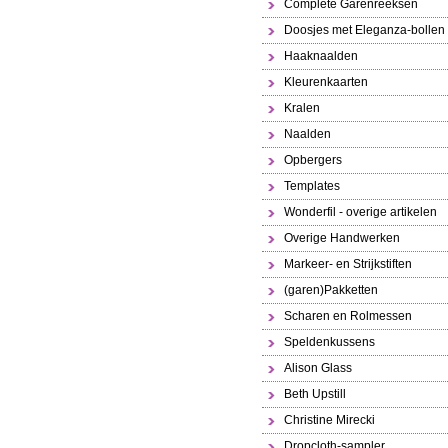
Complete Garenreeksen
Doosjes met Eleganza-bollen
Haaknaalden
Kleurenkaarten
Kralen
Naalden
Opbergers
Templates
Wonderfil - overige artikelen
Overige Handwerken
Markeer- en Strijkstiften
(garen)Pakketten
Scharen en Rolmessen
Speldenkussens
Alison Glass
Beth Upstill
Christine Mirecki
Dropcloth-sampler