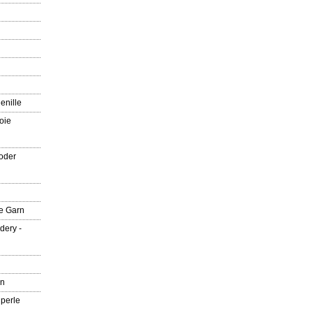
enille
oie
oder
e Garn
dery -
rn
 perle