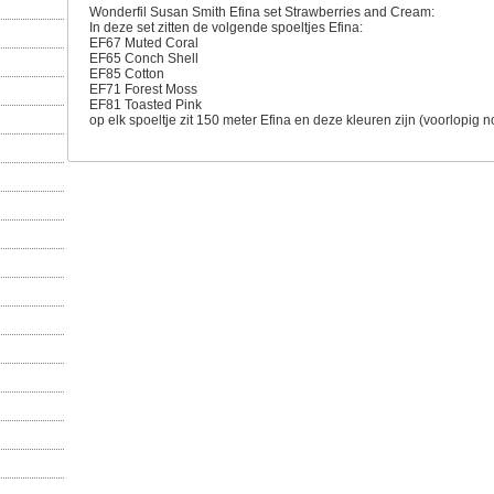
Wonderfil Susan Smith Efina set Strawberries and Cream:
In deze set zitten de volgende spoeltjes Efina:
EF67 Muted Coral
EF65 Conch Shell
EF85 Cotton
EF71 Forest Moss
EF81 Toasted Pink
op elk spoeltje zit 150 meter Efina en deze kleuren zijn (voorlopig no