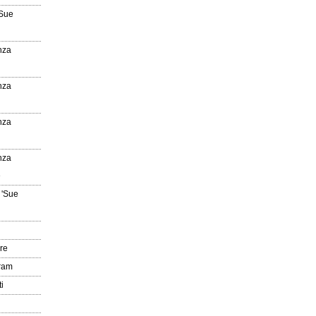
'Sue
nza
nza
nza
nza
e
 'Sue
re
gram
i