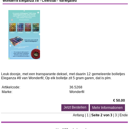
Wonderfil Eleganza #8 - Celestial - Variegated
Leuk doosje, met een transparante deksel, met daarin 12 gemeleerde bolletjes
Eleganza #8 van Wonderfil; Op elk bolletje zit 5 gram garen, dat is plm.
Artikelcode:
36.5268
Marke:
Wonderfil
€ 50.00
Mehr Informationen
Anfang
|
1
|
Seite 2 von 3
|
3
|
Ende