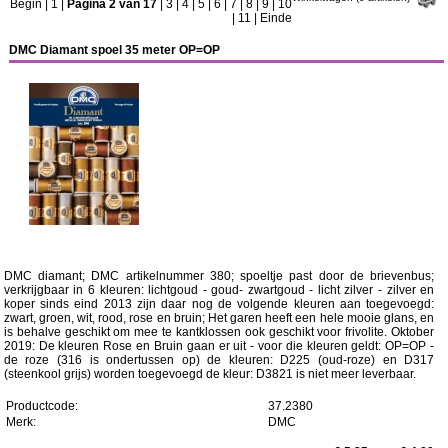
Begin
|
1
|
Pagina 2 van 17
|
3
|
4
|
5
|
6
|
7
|
8
|
9
|
10
|
11
|
Einde
DMC Diamant spoel 35 meter OP=OP
DMC diamant; DMC artikelnummer 380; spoeltje past door de brievenbus;
verkrijgbaar in 6 kleuren: lichtgoud - goud- zwartgoud - licht zilver - zilver en
koper sinds eind 2013 zijn daar nog de volgende kleuren aan toegevoegd:
zwart, groen, wit, rood, rose en bruin; Het garen heeft een hele mooie glans, en
is behalve geschikt om mee te kantklossen ook geschikt voor frivolite. Oktober
2019: De kleuren Rose en Bruin gaan er uit - voor die kleuren geldt: OP=OP -
de roze (316 is ondertussen op) de kleuren: D225 (oud-roze) en D317
(steenkool grijs) worden toegevoegd de kleur: D3821 is niet meer leverbaar.
Productcode:
37.2380
Merk:
DMC