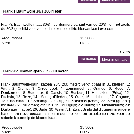
Frank's Baumwolle 30/3 200 meter
Frank's Baumwolle maat 30/3 - de dunnere variant van de 20/3 - en net zoals
de 20/3 geschikt voor vele technieken; de dikte hiervan komt overeen ...
Productcode:
35.5006
Merk:
Frank
€ 2.95
Meer informatie
Frank-Baumwolle-garn 20/3 200 meter
Frank Baumwolle-garn; katoen 20/3 200 meter; Verkrijgbaar in 31 kleuren: 1:
Wit ; 2: Creme; 3: Citroengeel; 4: zonniggeel; 5: Orange; 6: Rood; 7:
Donkerrood; 8: Bordeaux; 9: Cassis; 10: Bosbes; 11: Heidekleur (Erica); 12:
Fuchsia; 13: Roze; 14 : Sering (Flieder); 15: Oker; 16: Lichtbruin; 17: Cognac;
18: Chocolade; 19: Smaragd; 20: Olijf; 21: Korstmos (Moos); 22: Senf (groenig
mosterd); 23: fel groen; 24: Grijs; 25: Muisgrijs; 26: Blauw; 27: Middelblauw; 28:
Duifblauw (Taube); 29: Jade; 30: Water; 31: Zwart Sinds dat dit garen in andere
handen zijn overgegaan, zijn er meerdere kleuren uitgekomen, zie voor de
actuele kleuren ip de kleurenkaart.
Productcode:
35.5002
Merk:
Frank