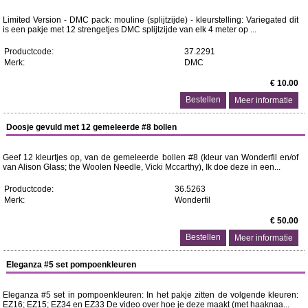
Limited Version - DMC pack: mouline (splijtzijde) - kleurstelling: Variegated dit
is een pakje met 12 strengetjes DMC splijtzijde van elk 4 meter op ...
Productcode:
37.2291
Merk:
DMC
€ 10.00
Meer informatie
Doosje gevuld met 12 gemeleerde #8 bollen
Geef 12 kleurtjes op, van de gemeleerde bollen #8 (kleur van Wonderfil en/of
van Alison Glass; the Woolen Needle, Vicki Mccarthy), Ik doe deze in een...
Productcode:
36.5263
Merk:
Wonderfil
€ 50.00
Meer informatie
Eleganza #5 set pompoenkleuren
Eleganza #5 set in pompoenkleuren: In het pakje zitten de volgende kleuren:
EZ16; EZ15; EZ34 en EZ33 De video over hoe je deze maakt (met haaknaa...