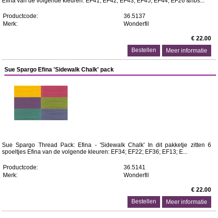
Efina van de volgende kleuren: EF41; EF42; EF43; EF45; EF44; EF26 &nbs...
Productcode:
36.5137
Merk:
Wonderfil
€ 22.00
Meer informatie
Sue Spargo Efina 'Sidewalk Chalk' pack
Sue Spargo Thread Pack: Efina - 'Sidewalk Chalk' In dit pakketje zitten 6
spoeltjes Efina van de volgende kleuren: EF34; EF22; EF36; EF13; E...
Productcode:
36.5141
Merk:
Wonderfil
€ 22.00
Meer informatie