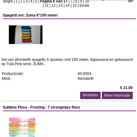
Begin
|
1
|
2
|
3
|
4
|
5
|
Pagina 6 van 17
|
7
|
8
|
9
|
10
|
11
|
12
|
13
|
14
|
15
|
Einde
Spagetti set: Zuma 6*100 meter
Set van Wonderfil spagetti, 6 spoelen met 100 meter, bijpassend en gebaseerd
op Tula Pink serie: ZUMA...
Productcode:
60.0004
Merk:
Wonderfil
€ 21.00
Meer informatie
Sublime Floss - Frosting - 7 strengetjes floss