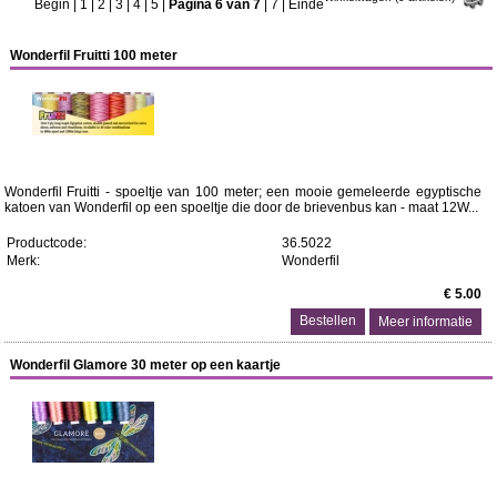
Begin
|
1
|
2
|
3
|
4
|
5
|
Pagina 6 van 7
|
7
|
Einde
Wonderfil Fruitti 100 meter
Wonderfil Fruitti - spoeltje van 100 meter; een mooie gemeleerde egyptische
katoen van Wonderfil op een spoeltje die door de brievenbus kan - maat 12W...
Productcode:
36.5022
Merk:
Wonderfil
€ 5.00
Meer informatie
Wonderfil Glamore 30 meter op een kaartje