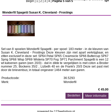
Begin
|
1
|
2
|
3
|
4
|
Pagina 5 van 5
Wonderfil Spagetti Susan K. Cleveland - Frostings
Set van 8 spoelen Wonderfil Spagetti - per spoel: 183 meter - in de kleuren van
Susan K. Cleveland - Frostings Deze kleuren zijn niet apart verkrijgbaar, en
zitten exclusief in deze set: SP64 Petal SP65 Creamsicle SP66 Buttercup SP67
Sprig SP68 Wisp SP69 Wisteria SP70 Fog SP71 Parchment Spagetti is een 12
wt katoenen garen (een 20/3) - dat in dikte te vergelijken is met coton a Broder
nummer 25; Bockens 35/2 ; Lizbeth 40 en de Frank's 20/3 Deze set past niet
door de brievenbus; in totaal ongeveer 1464 meter aan garen.
Productcode:
36.5293
Merk:
Wonderfil
€ 45.00
Meer informatie
powered by 123webshop.nl