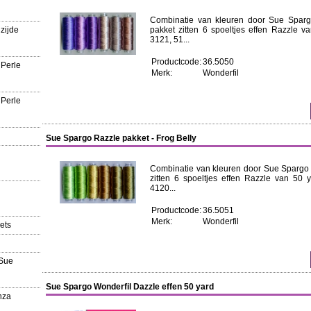
Combinatie van kleuren door Sue Sparg
zijde
pakket zitten 6 spoeltjes effen Razzle v
3121, 51...
Productcode:
36.5050
 Perle
Merk:
Wonderfil
 Perle
Sue Spargo Razzle pakket - Frog Belly
Combinatie van kleuren door Sue Spargo R
zitten 6 spoeltjes effen Razzle van 50 y
4120...
Productcode:
36.5051
Merk:
Wonderfil
ets
'Sue
Sue Spargo Wonderfil Dazzle effen 50 yard
nza