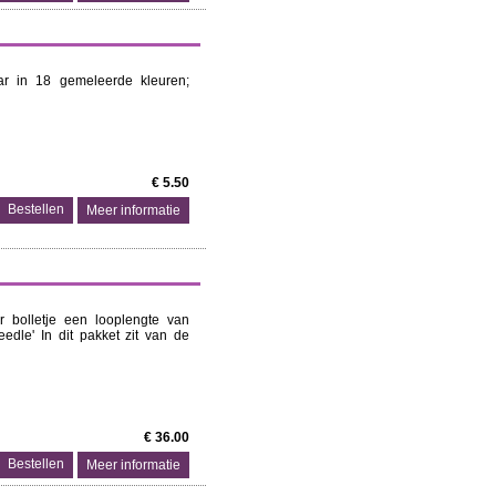
aar in 18 gemeleerde kleuren;
€ 5.50
Meer informatie
 bolletje een looplengte van
dle' In dit pakket zit van de
€ 36.00
Meer informatie