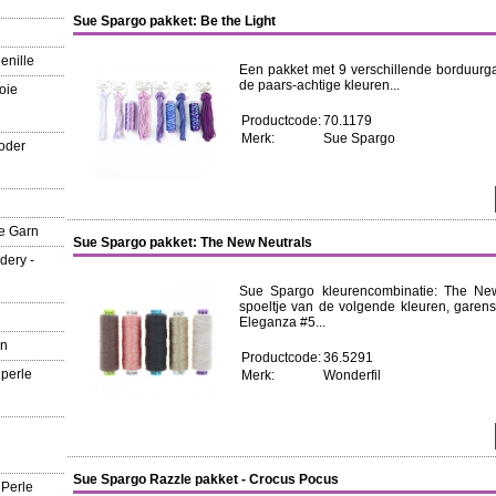
Sue Spargo pakket: Be the Light
enille
Een pakket met 9 verschillende borduurgar
de paars-achtige kleuren...
oie
Productcode:
70.1179
Merk:
Sue Spargo
oder
e Garn
Sue Spargo pakket: The New Neutrals
dery -
Sue Spargo kleurencombinatie: The New
spoeltje van de volgende kleuren, garen
Eleganza #5...
rn
Productcode:
36.5291
 perle
Merk:
Wonderfil
Sue Spargo Razzle pakket - Crocus Pocus
 Perle