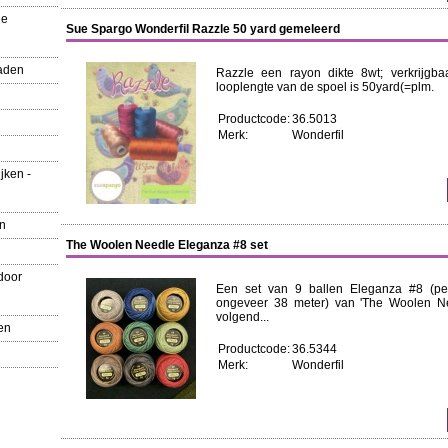
ue
Sue Spargo Wonderfil Razzle 50 yard gemeleerd
aden
Razzle een rayon dikte 8wt; verkrijgb
looplengte van de spoel is 50yard(=plm.
Productcode:
36.5013
Merk:
Wonderfil
jken -
en
The Woolen Needle Eleganza #8 set
door
Een set van 9 ballen Eleganza #8 (per
ongeveer 38 meter) van 'The Woolen Nee
volgend...
en
Productcode:
36.5344
Merk:
Wonderfil