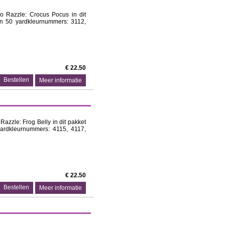
o Razzle: Crocus Pocus in dit
an 50 yard ​kleurnummers: 3112,
€ 22.50
Meer informatie
azzle: Frog Belly in dit pakket
ard ​kleurnummers: 4115, 4117,
€ 22.50
Meer informatie