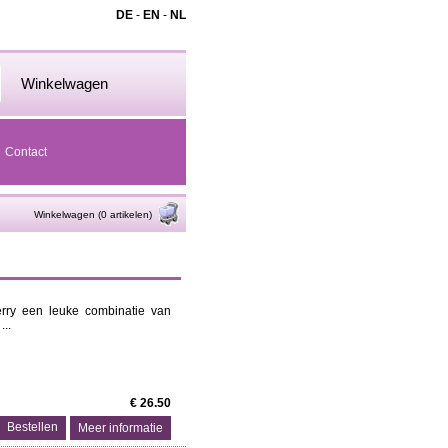
DE
-
EN
-
NL
Winkelwagen
Contact
Winkelwagen (0 artikelen)
erry een leuke combinatie van
...
€ 26.50
Meer informatie