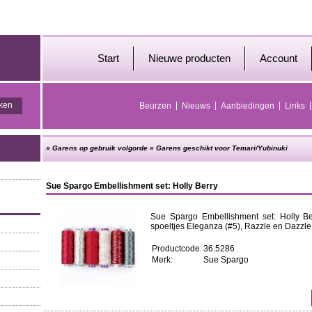
Start
Nieuwe producten
Account
Beurzen
Nieuws
Aanbiedingen
Links
»
Garens op gebruik volgorde
»
Garens geschikt voor Temari/Yubinuki
Sue Spargo Embellishment set: Holly Berry
Sue Spargo Embellishment set: Holly B
spoeltjes Eleganza (#5), Razzle en Dazzle 
Productcode:
36.5286
Merk:
Sue Spargo