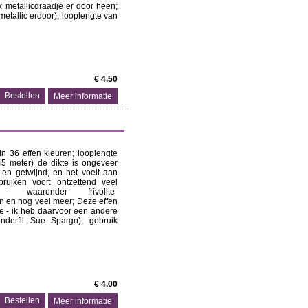
k metallicdraadje er door heen;
metallic erdoor); looplengte van
€ 4.50
Meer informatie
in 36 effen kleuren; looplengte
45 meter) de dikte is ongeveer
 en getwijnd, en het voelt aan
bruiken voor: ontzettend veel
 - waaronder- frivolite-
en en nog veel meer; Deze effen
e - ik heb daarvoor een andere
nderfil Sue Spargo); gebruik
€ 4.00
Meer informatie