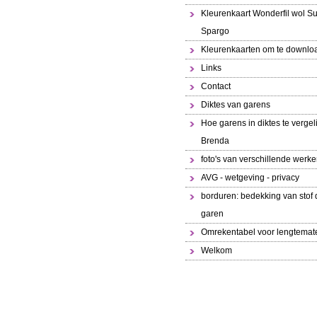
Kleurenkaart Wonderfil wol S
Spargo
Kleurenkaarten om te downlo
Links
Contact
Diktes van garens
Hoe garens in diktes te vergeli
Brenda
foto's van verschillende werk
AVG - wetgeving - privacy
borduren: bedekking van stof 
garen
Omrekentabel voor lengtemat
Welkom