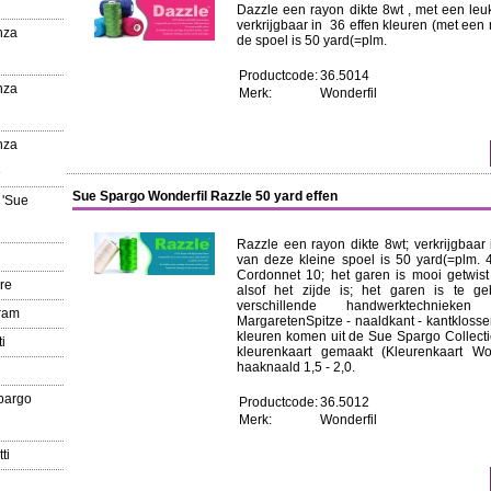
Dazzle een rayon dikte 8wt , met een leu
verkrijgbaar in 36 effen kleuren (met een 
nza
de spoel is 50 yard(=plm.
Productcode:
36.5014
nza
Merk:
Wonderfil
nza
e
Sue Spargo Wonderfil Razzle 50 yard effen
 'Sue
Razzle een rayon dikte 8wt; verkrijgbaar 
van deze kleine spoel is 50 yard(=plm. 
Cordonnet 10; het garen is mooi getwist
re
alsof het zijde is; het garen is te ge
verschillende handwerktechnieken
gram
MargaretenSpitze - naaldkant - kantkloss
kleuren komen uit de Sue Spargo Collecti
i
kleurenkaart gemaakt (Kleurenkaart Wo
haaknaald 1,5 - 2,0.
pargo
Productcode:
36.5012
Merk:
Wonderfil
ti