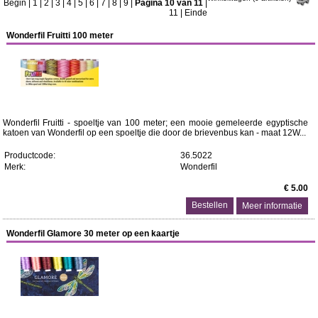
Begin
|
1
|
2
|
3
|
4
|
5
|
6
|
7
|
8
|
9
|
Pagina 10 van 11
|
11
|
Einde
Wonderfil Fruitti 100 meter
Wonderfil Fruitti - spoeltje van 100 meter; een mooie gemeleerde egyptische
katoen van Wonderfil op een spoeltje die door de brievenbus kan - maat 12W...
Productcode:
36.5022
Merk:
Wonderfil
€ 5.00
Meer informatie
Wonderfil Glamore 30 meter op een kaartje