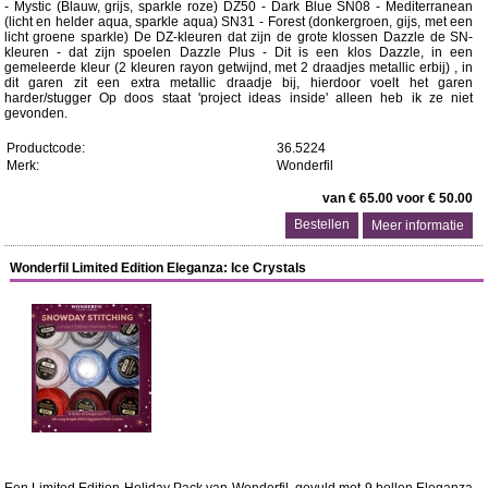
- Mystic (Blauw, grijs, sparkle roze) DZ50 - Dark Blue SN08 - Mediterranean
(licht en helder aqua, sparkle aqua) SN31 - Forest (donkergroen, gijs, met een
licht groene sparkle) De DZ-kleuren dat zijn de grote klossen Dazzle de SN-
kleuren - dat zijn spoelen Dazzle Plus - Dit is een klos Dazzle, in een
gemeleerde kleur (2 kleuren rayon getwijnd, met 2 draadjes metallic erbij) , in
dit garen zit een extra metallic draadje bij, hierdoor voelt het garen
harder/stugger Op doos staat 'project ideas inside' alleen heb ik ze niet
gevonden.
Productcode:
36.5224
Merk:
Wonderfil
van € 65.00 voor € 50.00
Meer informatie
Wonderfil Limited Edition Eleganza: Ice Crystals