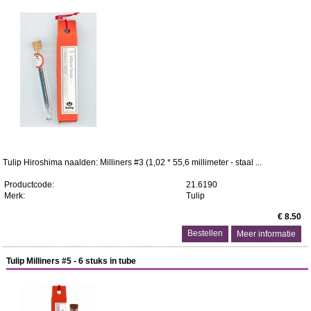
Tulip Hiroshima naalden: Milliners #3 (1,02 * 55,6 millimeter - staal ...
Productcode:
21.6190
Merk:
Tulip
€ 8.50
Meer informatie
Tulip Milliners #5 - 6 stuks in tube