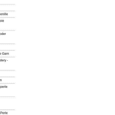
enille
oie
oder
e Garn
dery -
rn
 perle
 Perle