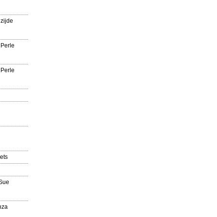
zijde
 Perle
 Perle
ets
'Sue
nza