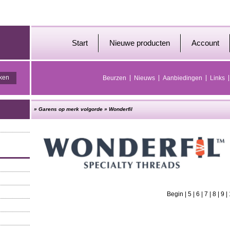
Start
Nieuwe producten
Account
Beurzen
Nieuws
Aanbiedingen
Links
»
Garens op merk volgorde
»
Wonderfil
Begin
|
5
|
6
|
7
|
8
|
9
|