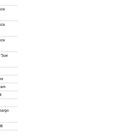
nza
nza
nza
e
 'Sue
re
gram
i
pargo
ti