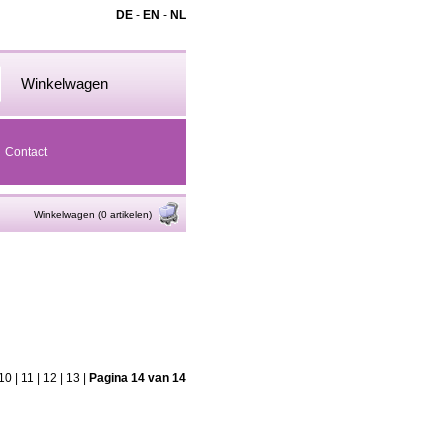
DE
-
EN
-
NL
Winkelwagen
Contact
Winkelwagen (0 artikelen)
10
|
11
|
12
|
13
|
Pagina 14 van 14