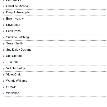
Beth Upstill
Christine Mirecki
Dropcloth-sampler
Ewe-niversity
Edyta Sitar
Petra Prins
Sublime Stitching
Susan Smith
Sue Daley Designs
Sue Spargo
Tula Pink
Vicki Mccarthy
Violet Craft
Wendy Williams
OP=OP
Workshop