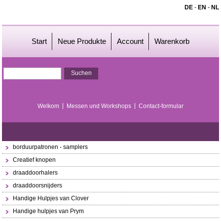
DE
-
EN
-
NL
Start
Neue Produkte
Account
Warenkorb
Welkom
Messen und Workshops
Contact-formular
borduurpatronen - samplers
Creatief knopen
draaddoorhalers
draaddoorsnijders
Handige Hulpjes van Clover
Handige hulpjes van Prym