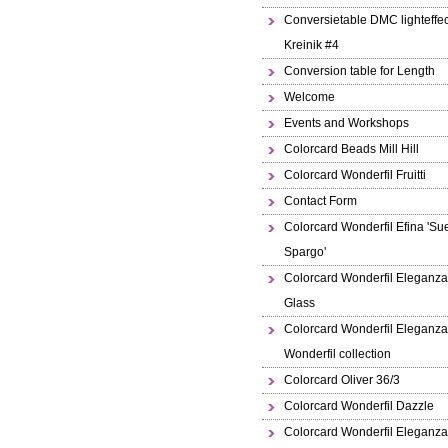
Conversietable DMC lighteffec
Kreinik #4
Conversion table for Length
Welcome
Events and Workshops
Colorcard Beads Mill Hill
Colorcard Wonderfil Fruitti
Contact Form
Colorcard Wonderfil Efina 'Su
Spargo'
Colorcard Wonderfil Eleganza
Glass
Colorcard Wonderfil Eleganza
Wonderfil collection
Colorcard Oliver 36/3
Colorcard Wonderfil Dazzle
Colorcard Wonderfil Eleganz