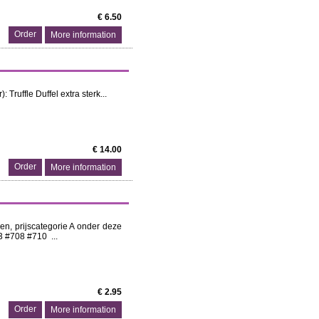
€ 6.50
More information
ruffle Duffel extra sterk...
€ 14.00
More information
en, prijscategorie A onder deze
3 #708 #710 ...
€ 2.95
More information