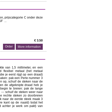
en, prijscategorie C onder deze
F ...
€ 3.50
More information
kte van 1,5 millimeter, en een
d flexibel metaal (het metaal
ie je eerst rijgt op een draad)
maken: pak een Perle nummer 3
en op, schuif de steken naar de
en de afgeknipte draad heb je
n begin te breien: pak de lange
 --- schuif de steken weer naar
de rechte steken zo doorbreien
rk naar de eerste steek maak 3
re kant op de naald) todat het
d achter je werk om pakt) van