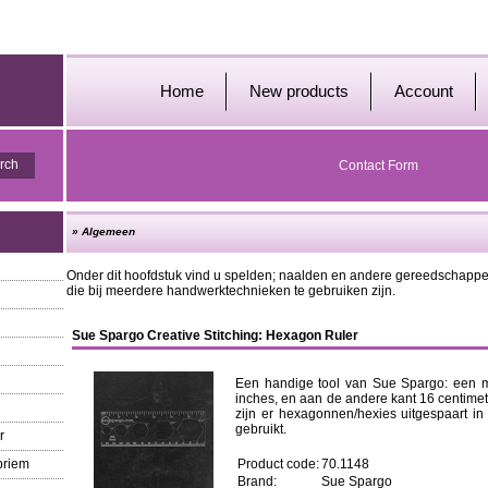
Home
New products
Account
Contact Form
»
Algemeen
Onder dit hoofdstuk vind u spelden; naalden en andere gereedschappe
die bij meerdere handwerktechnieken te gebruiken zijn.
Sue Spargo Creative Stitching: Hexagon Ruler
Een handige tool van Sue Spargo: een m
inches, en aan de andere kant 16 centime
zijn er hexagonnen/hexies uitgespaart i
gebruikt.
r
priem
Product code:
70.1148
Brand:
Sue Spargo