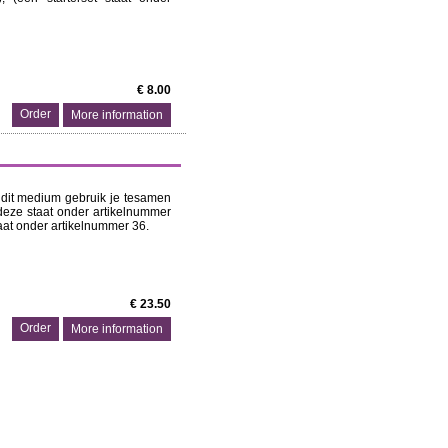
€ 8.00
More information
; dit medium gebruik je tesamen
deze staat onder artikelnummer
aat onder artikelnummer 36.
€ 23.50
More information