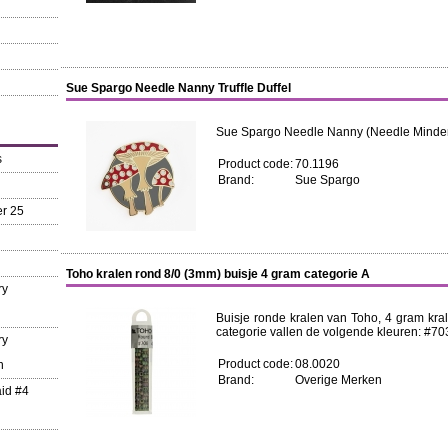
Sue Spargo Needle Nanny Truffle Duffel
Sue Spargo Needle Nanny (Needle Minder): T
s
Product code:
70.1196
Brand:
Sue Spargo
r 25
Toho kralen rond 8/0 (3mm) buisje 4 gram categorie A
ry
Buisje ronde kralen van Toho, 4 gram kral
categorie vallen de volgende kleuren: #70
ry
Product code:
08.0020
n
Brand:
Overige Merken
aid #4