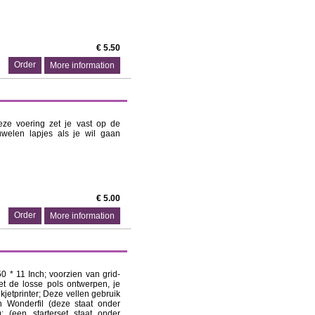
€ 5.50
More information
eze voering zet je vast op de
luwelen lapjes als je wil gaan
€ 5.00
More information
0 * 11 Inch; voorzien van grid-
et de losse pols ontwerpen, je
kjetprinter; Deze vellen gebruik
n Wonderfil (deze staat onder
 (een starterset staat onder