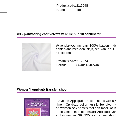
Product code:
21.5098
Brand:
Tulip
wit - plakvoering voor Velvets van Sue 50 * 90 centimeter
Witte plakvoering van 100% katoen - d
achterkant met een strijkijzer van de f
appliceren; ...
Product code:
21.7074
Brand:
Overige Merken
Wonderfil Appliqué Transfer-sheet
10 vellen Appliqué Transfersheets van 8,5
lijnen; Op deze vellen kun je behalve m
ontwerpen ook printen met een laser- of in
je tesamen met de Instant Appliqué va
artikelnummer 36.5325 in de webshop);