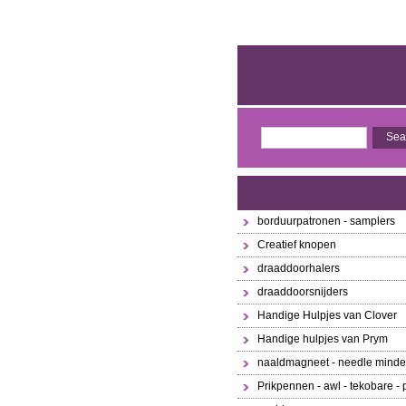
borduurpatronen - samplers
Creatief knopen
draaddoorhalers
draaddoorsnijders
Handige Hulpjes van Clover
Handige hulpjes van Prym
naaldmagneet - needle minde
Prikpennen - awl - tekobare - 