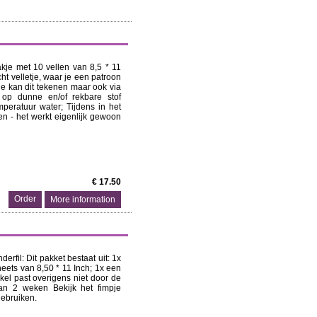
kje met 10 vellen van 8,5 * 11
cht velletje, waar je een patroon
e kan dit tekenen maar ook via
 op dunne en/of rekbare stof
peratuur water; Tijdens in het
ken - het werkt eigenlijk gewoon
€ 17.50
More information
rfil: Dit pakket bestaat uit: 1x
eets van 8,50 * 11 Inch; 1x een
ikel past overigens niet door de
van 2 weken Bekijk het fimpje
ebruiken.