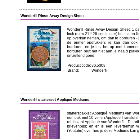
Wonderfil Rinse Away Design Sheet
Wonderfil Rinse Away Design Sheet: 1 pa
Inch (ruim 21 * 28 centimeter) het is een li
op overkan nemen, om dan te borduren - j
de printer opdrukken; je kan dan ook
borduren; en je lost het op met kamertem
borduren blijft het niet aan je naald plak
ontzettend goed.
Product code:
36.5308
Brand:
Wonderfil
Wonderfil starterset Appliqué Mediums
starterspakket: Appliqué Mediums van Wonde
een pak met 10 vellen Appliqué Transfersh
rol Instant Appliqué van Wonderfil; Dit art
brievenbus; en er is een levertermijn 
(Youtube) over hoe je deze Mediums kan g