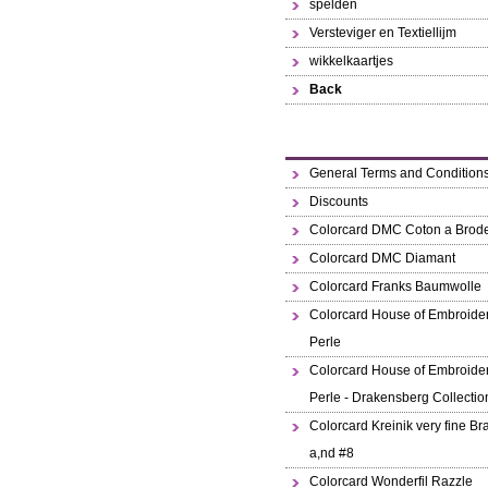
spelden
Versteviger en Textiellijm
wikkelkaartjes
Back
General Terms and Condition
Discounts
Colorcard DMC Coton a Brode
Colorcard DMC Diamant
Colorcard Franks Baumwolle
Colorcard House of Embroide
Perle
Colorcard House of Embroide
Perle - Drakensberg Collectio
Colorcard Kreinik very fine Br
a,nd #8
Colorcard Wonderfil Razzle