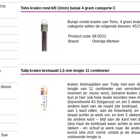
t to
Toho kralen rond 8/0 (3mm) buisje 4 gram categorie C
Buisje ronde kralen van Toho, 4 gram kral
categorie vallen de volgende kleuren: #515
Product code:
08.0022
Brand:
Overige Merken
Tulip kralen breinaald 1,5 mm lengte 11 centimeter
e
kralen breinaalden van Tulip met een di
 Alison
lengte van 11 centimeter van vernickel
noemen ze: music wire); behalve kralen (d
kun je hier ook hele leuke koorden mee 
(bijvoorbeeld #3 Eleganza) en zet 3 stek
andere kant van de naald (de boldraad, 
aan 1 kant zitten, aan de linkerkant), e
draad achter je werk om, en brei 3 steken
de andere kant -- blijf aan de kant met 
(dus haal de boldraad weer achter je we
steken - en schuif je werk naar de ande
koord (die zich vormt, omdat je de draa
a Sue
voldoende lengte is.