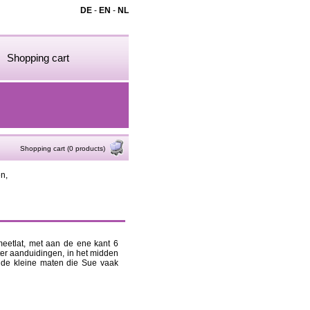
DE
-
EN
-
NL
Shopping cart
Shopping cart (0 products)
n,
eetlat, met aan de ene kant 6
ter aanduidingen, in het midden
n de kleine maten die Sue vaak