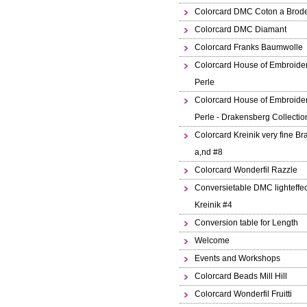
Colorcard DMC Coton a Brode
Colorcard DMC Diamant
Colorcard Franks Baumwolle
Colorcard House of Embroide
Perle
Colorcard House of Embroide
Perle - Drakensberg Collectio
Colorcard Kreinik very fine Br
a,nd #8
Colorcard Wonderfil Razzle
Conversietable DMC lighteffec
Kreinik #4
Conversion table for Length
Welcome
Events and Workshops
Colorcard Beads Mill Hill
Colorcard Wonderfil Fruitti