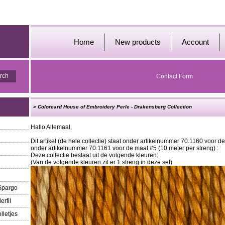
Home
New products
Account
Contact Form
»
Colorcard House of Embroidery Perle - Drakensberg Collection
Hallo Allemaal,
Dit artikel (de hele collectie) staat onder artikelnummer 70.1160 voor d
onder artikelnummer 70.1161 voor de maat #5 (10 meter per streng) :
Deze collectie bestaat uit de volgende kleuren:
(Van de volgende kleuren zit er 1 streng in deze set)
 Spargo
erfil
lletjes