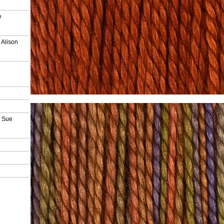
e
 Alison
a Sue