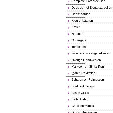
Complete Garenreeksen
Doosjes met Eleganza-bollen
Haaknaalden
Kleurenkaarten
Kralen
Naalden
Opbergers
Templates
Wonderfil - overige artikelen
Overige Handwerken
Markeer- en Strijkstiften
(garen)Pakketten
Scharen en Rolmessen
Speldenkussens
Alison Glass
Beth Upstill
Christine Mirecki
Dropcloth-sampler