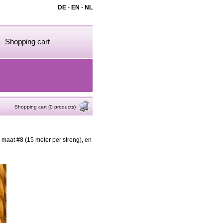
DE
-
EN
-
NL
Shopping cart
Shopping cart (0 products)
e maat #8 (15 meter per streng), en