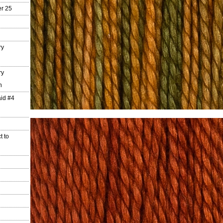
r 25
ry
ry
n
aid #4
t to