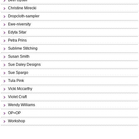
Beth Upstill
Christine Mirecki
Dropcloth-sampler
Ewe-niversity
Edyta Sitar
Petra Prins
Sublime Stitching
Susan Smith
Sue Daley Designs
Sue Spargo
Tula Pink
Vicki Mccarthy
Violet Craft
Wendy Williams
OP=OP
Workshop